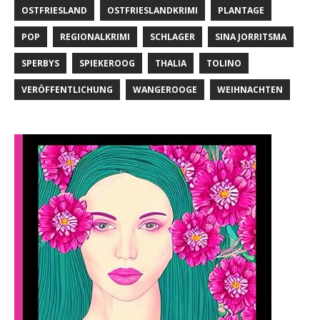
OSTFRIESLAND
OSTFRIESLANDKRIMI
PLANTAGE
POP
REGIONALKRIMI
SCHLAGER
SINA JORRITSMA
SPERBYS
SPIEKEROOG
THALIA
TOLINO
VERÖFFENTLICHUNG
WANGEROOGE
WEIHNACHTEN