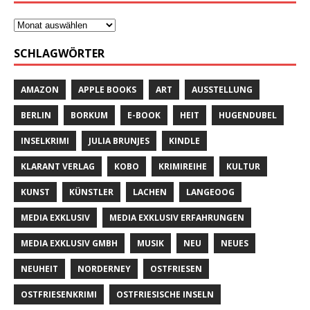
SCHLAGWÖRTER
AMAZON
APPLE BOOKS
ART
AUSSTELLUNG
BERLIN
BORKUM
E-BOOK
HEIT
HUGENDUBEL
INSELKRIMI
JULIA BRUNJES
KINDLE
KLARANT VERLAG
KOBO
KRIMIREIHE
KULTUR
KUNST
KÜNSTLER
LACHEN
LANGEOOG
MEDIA EXKLUSIV
MEDIA EXKLUSIV ERFAHRUNGEN
MEDIA EXKLUSIV GMBH
MUSIK
NEU
NEUES
NEUHEIT
NORDERNEY
OSTFRIESEN
OSTFRIESENKRIMI
OSTFRIESISCHE INSELN