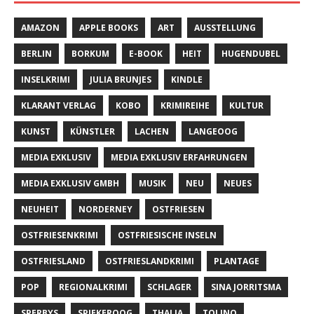
AMAZON
APPLE BOOKS
ART
AUSSTELLUNG
BERLIN
BORKUM
E-BOOK
HEIT
HUGENDUBEL
INSELKRIMI
JULIA BRUNJES
KINDLE
KLARANT VERLAG
KOBO
KRIMIREIHE
KULTUR
KUNST
KÜNSTLER
LACHEN
LANGEOOG
MEDIA EXKLUSIV
MEDIA EXKLUSIV ERFAHRUNGEN
MEDIA EXKLUSIV GMBH
MUSIK
NEU
NEUES
NEUHEIT
NORDERNEY
OSTFRIESEN
OSTFRIESENKRIMI
OSTFRIESISCHE INSELN
OSTFRIESLAND
OSTFRIESLANDKRIMI
PLANTAGE
POP
REGIONALKRIMI
SCHLAGER
SINA JORRITSMA
SPERBYS
SPIEKEROOG
THALIA
TOLINO