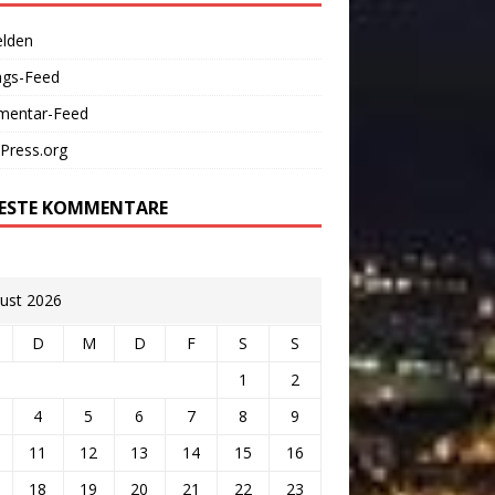
lden
ags-Feed
entar-Feed
Press.org
ESTE KOMMENTARE
ust 2026
D
M
D
F
S
S
1
2
4
5
6
7
8
9
11
12
13
14
15
16
18
19
20
21
22
23