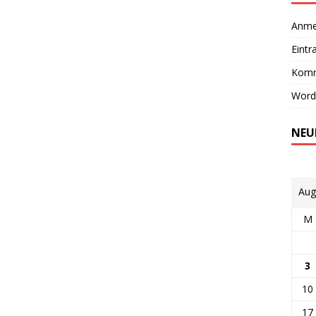
Anme
Eintr
Komm
Word
NEU
Aug
M
3
10
17