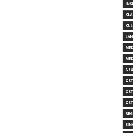
INS
KLA
KUL
LA
MED
MED
NEU
OST
OST
OST
REG
SIN