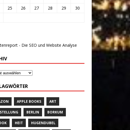
25
26
27
28
29
30
HIV
LAGWÖRTER
AZON
APPLE BOOKS
ART
STELLUNG
BERLIN
BORKUM
OOK
HEIT
HUGENDUBEL