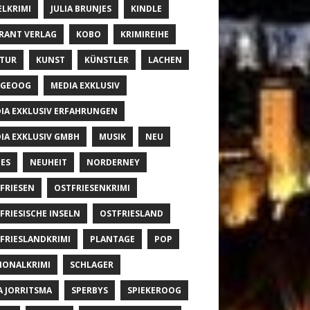
ELKRIMI
JULIA BRUNJES
KINDLE
RANT VERLAG
KOBO
KRIMIREIHE
TUR
KUNST
KÜNSTLER
LACHEN
NGEOOG
MEDIA EXKLUSIV
IA EXKLUSIV ERFAHRUNGEN
IA EXKLUSIV GMBH
MUSIK
NEU
ES
NEUHEIT
NORDERNEY
FRIESEN
OSTFRIESENKRIMI
FRIESISCHE INSELN
OSTFRIESLAND
FRIESLANDKRIMI
PLANTAGE
POP
IONALKRIMI
SCHLAGER
A JORRITSMA
SPERBYS
SPIEKEROOG