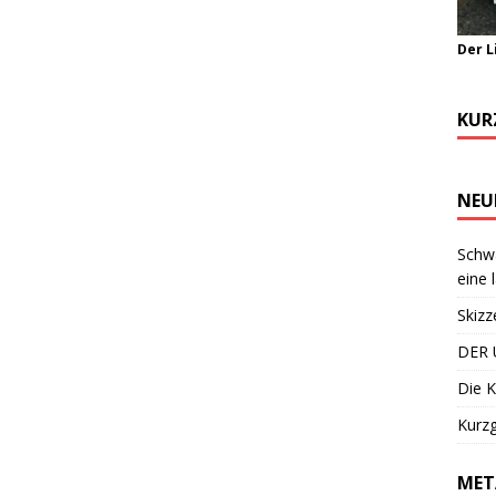
Der L
KUR
NEU
Schwa
eine 
Skizz
DER 
Die K
Kurzg
MET