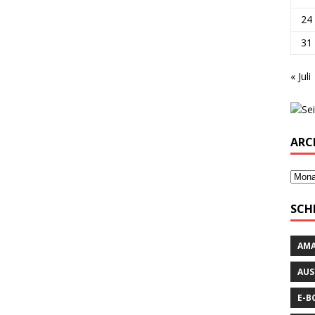
24
31
« Juli
ARC
SCH
AM
AUS
E-B