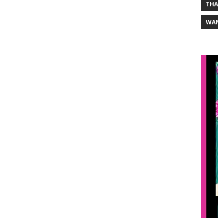
THA
WA