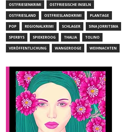
OSTFRIESENKRIMI
OSTFRIESISCHE INSELN
OSTFRIESLAND
OSTFRIESLANDKRIMI
PLANTAGE
POP
REGIONALKRIMI
SCHLAGER
SINA JORRITSMA
SPERBYS
SPIEKEROOG
THALIA
TOLINO
VERÖFFENTLICHUNG
WANGEROOGE
WEIHNACHTEN