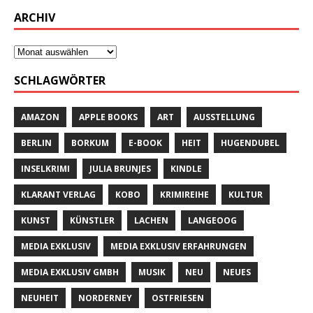
ARCHIV
SCHLAGWÖRTER
AMAZON
APPLE BOOKS
ART
AUSSTELLUNG
BERLIN
BORKUM
E-BOOK
HEIT
HUGENDUBEL
INSELKRIMI
JULIA BRUNJES
KINDLE
KLARANT VERLAG
KOBO
KRIMIREIHE
KULTUR
KUNST
KÜNSTLER
LACHEN
LANGEOOG
MEDIA EXKLUSIV
MEDIA EXKLUSIV ERFAHRUNGEN
MEDIA EXKLUSIV GMBH
MUSIK
NEU
NEUES
NEUHEIT
NORDERNEY
OSTFRIESEN