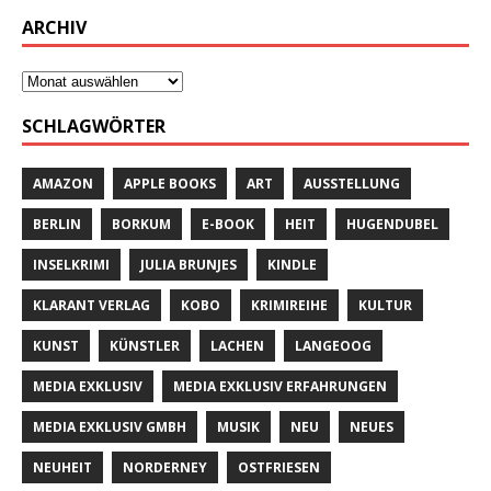
ARCHIV
SCHLAGWÖRTER
AMAZON
APPLE BOOKS
ART
AUSSTELLUNG
BERLIN
BORKUM
E-BOOK
HEIT
HUGENDUBEL
INSELKRIMI
JULIA BRUNJES
KINDLE
KLARANT VERLAG
KOBO
KRIMIREIHE
KULTUR
KUNST
KÜNSTLER
LACHEN
LANGEOOG
MEDIA EXKLUSIV
MEDIA EXKLUSIV ERFAHRUNGEN
MEDIA EXKLUSIV GMBH
MUSIK
NEU
NEUES
NEUHEIT
NORDERNEY
OSTFRIESEN