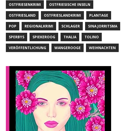
OSTFRIESENKRIMI
OSTFRIESISCHE INSELN
OSTFRIESLAND
OSTFRIESLANDKRIMI
PLANTAGE
POP
REGIONALKRIMI
SCHLAGER
SINA JORRITSMA
SPERBYS
SPIEKEROOG
THALIA
TOLINO
VERÖFFENTLICHUNG
WANGEROOGE
WEIHNACHTEN