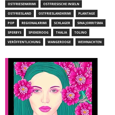
OSTFRIESENKRIMI
OSTFRIESISCHE INSELN
OSTFRIESLAND
OSTFRIESLANDKRIMI
PLANTAGE
POP
REGIONALKRIMI
SCHLAGER
SINA JORRITSMA
SPERBYS
SPIEKEROOG
THALIA
TOLINO
VERÖFFENTLICHUNG
WANGEROOGE
WEIHNACHTEN