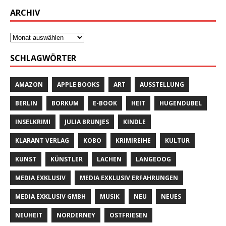
ARCHIV
SCHLAGWÖRTER
AMAZON
APPLE BOOKS
ART
AUSSTELLUNG
BERLIN
BORKUM
E-BOOK
HEIT
HUGENDUBEL
INSELKRIMI
JULIA BRUNJES
KINDLE
KLARANT VERLAG
KOBO
KRIMIREIHE
KULTUR
KUNST
KÜNSTLER
LACHEN
LANGEOOG
MEDIA EXKLUSIV
MEDIA EXKLUSIV ERFAHRUNGEN
MEDIA EXKLUSIV GMBH
MUSIK
NEU
NEUES
NEUHEIT
NORDERNEY
OSTFRIESEN