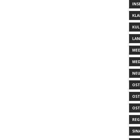
INS
KLA
KUL
LA
MED
MED
NEU
OST
OST
OST
REG
SIN