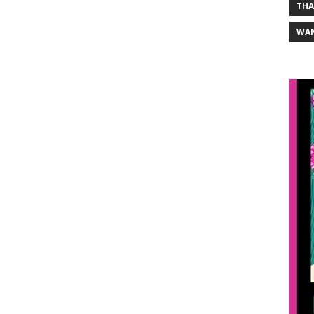
THA
WA