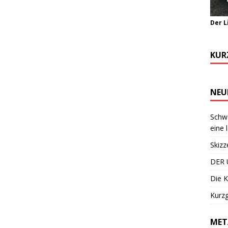
Der L
KUR
NEU
Schwa
eine 
Skizz
DER 
Die K
Kurzg
MET