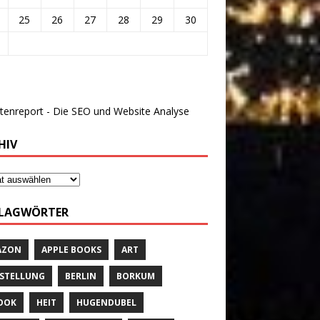
25
26
27
28
29
30
HIV
LAGWÖRTER
AZON
APPLE BOOKS
ART
STELLUNG
BERLIN
BORKUM
OOK
HEIT
HUGENDUBEL