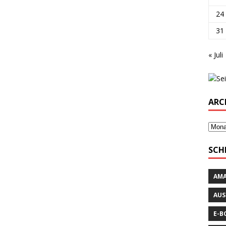
24
31
« Juli
ARC
SCH
AM
AUS
E-B