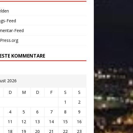
lden
ags-Feed
entar-Feed
Press.org
ESTE KOMMENTARE
ust 2026
D
M
D
F
S
S
1
2
4
5
6
7
8
9
11
12
13
14
15
16
18
19
20
21
22
23