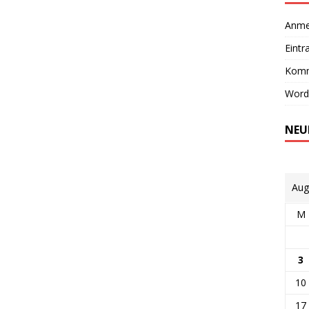
Anme
Eintr
Komm
Word
NEU
Aug
M
3
10
17