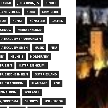
ELKRIMI
JULIA BRUNJES
KINDLE
RANT VERLAG
KOBO
KRIMIREIHE
TUR
KUNST
KÜNSTLER
LACHEN
NGEOOG
MEDIA EXKLUSIV
IA EXKLUSIV ERFAHRUNGEN
IA EXKLUSIV GMBH
MUSIK
NEU
ES
NEUHEIT
NORDERNEY
FRIESEN
OSTFRIESENKRIMI
FRIESISCHE INSELN
OSTFRIESLAND
FRIESLANDKRIMI
PLANTAGE
POP
IONALKRIMI
SCHLAGER
A JORRITSMA
SPERBYS
SPIEKEROOG