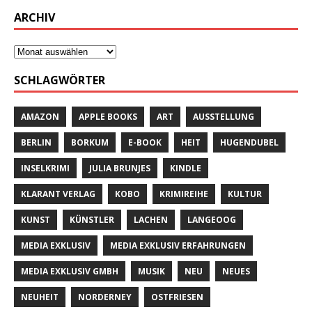
ARCHIV
SCHLAGWÖRTER
AMAZON
APPLE BOOKS
ART
AUSSTELLUNG
BERLIN
BORKUM
E-BOOK
HEIT
HUGENDUBEL
INSELKRIMI
JULIA BRUNJES
KINDLE
KLARANT VERLAG
KOBO
KRIMIREIHE
KULTUR
KUNST
KÜNSTLER
LACHEN
LANGEOOG
MEDIA EXKLUSIV
MEDIA EXKLUSIV ERFAHRUNGEN
MEDIA EXKLUSIV GMBH
MUSIK
NEU
NEUES
NEUHEIT
NORDERNEY
OSTFRIESEN