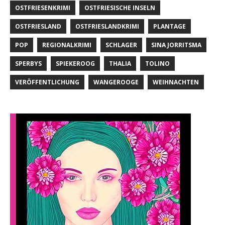
OSTFRIESENKRIMI
OSTFRIESISCHE INSELN
OSTFRIESLAND
OSTFRIESLANDKRIMI
PLANTAGE
POP
REGIONALKRIMI
SCHLAGER
SINA JORRITSMA
SPERBYS
SPIEKEROOG
THALIA
TOLINO
VERÖFFENTLICHUNG
WANGEROOGE
WEIHNACHTEN