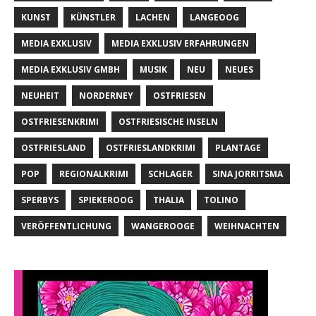
KUNST
KÜNSTLER
LACHEN
LANGEOOG
MEDIA EXKLUSIV
MEDIA EXKLUSIV ERFAHRUNGEN
MEDIA EXKLUSIV GMBH
MUSIK
NEU
NEUES
NEUHEIT
NORDERNEY
OSTFRIESEN
OSTFRIESENKRIMI
OSTFRIESISCHE INSELN
OSTFRIESLAND
OSTFRIESLANDKRIMI
PLANTAGE
POP
REGIONALKRIMI
SCHLAGER
SINA JORRITSMA
SPERBYS
SPIEKEROOG
THALIA
TOLINO
VERÖFFENTLICHUNG
WANGEROOGE
WEIHNACHTEN