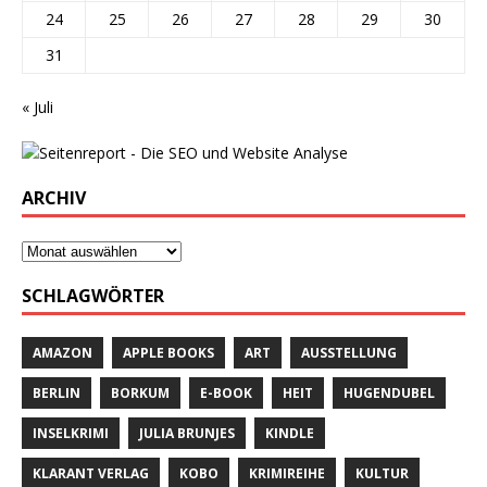
24
25
26
27
28
29
30
31
« Juli
ARCHIV
SCHLAGWÖRTER
AMAZON
APPLE BOOKS
ART
AUSSTELLUNG
BERLIN
BORKUM
E-BOOK
HEIT
HUGENDUBEL
INSELKRIMI
JULIA BRUNJES
KINDLE
KLARANT VERLAG
KOBO
KRIMIREIHE
KULTUR