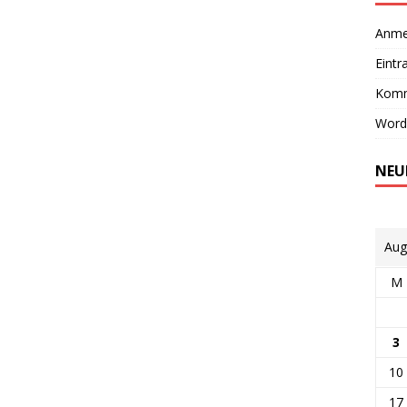
Anme
Eintr
Komm
Word
NEU
Aug
M
3
10
17