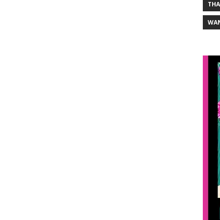
THA
WA