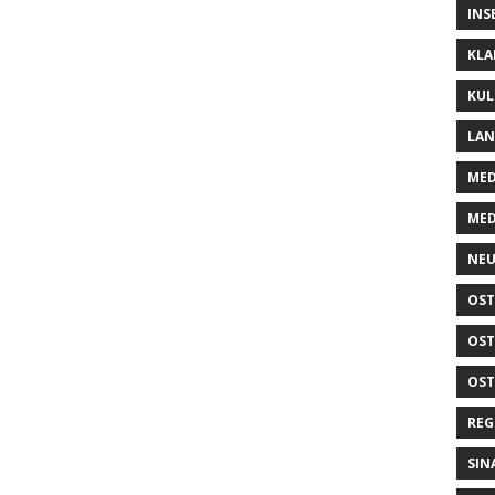
INS
KLA
KUL
LA
MED
MED
NEU
OST
OST
OST
REG
SIN