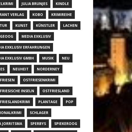
ELKRIMI
JULIA BRUNJES
KINDLE
RANT VERLAG
KOBO
KRIMIREIHE
TUR
KUNST
KÜNSTLER
LACHEN
NGEOOG
MEDIA EXKLUSIV
IA EXKLUSIV ERFAHRUNGEN
IA EXKLUSIV GMBH
MUSIK
NEU
ES
NEUHEIT
NORDERNEY
FRIESEN
OSTFRIESENKRIMI
FRIESISCHE INSELN
OSTFRIESLAND
FRIESLANDKRIMI
PLANTAGE
POP
IONALKRIMI
SCHLAGER
A JORRITSMA
SPERBYS
SPIEKEROOG