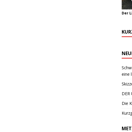
Der L
KUR
NEU
Schwa
eine 
Skizz
DER 
Die K
Kurzg
MET