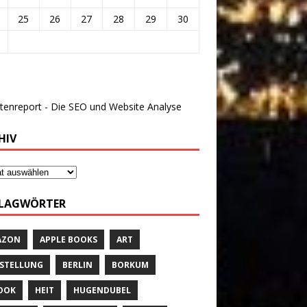
25
26
27
28
29
30
HIV
LAGWÖRTER
AZON
APPLE BOOKS
ART
STELLUNG
BERLIN
BORKUM
OOK
HEIT
HUGENDUBEL