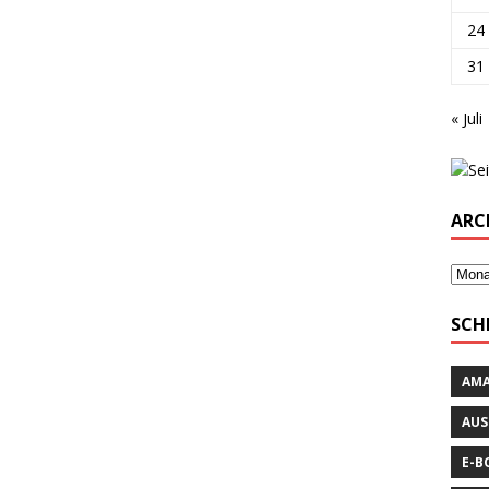
24
31
« Juli
ARC
SCH
AM
AUS
E-B