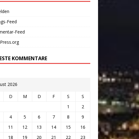
lden
ags-Feed
entar-Feed
Press.org
ESTE KOMMENTARE
ust 2026
D
M
D
F
S
S
1
2
4
5
6
7
8
9
11
12
13
14
15
16
18
19
20
21
22
23