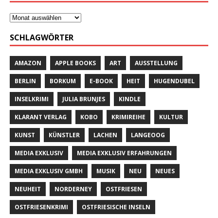
SCHLAGWÖRTER
AMAZON
APPLE BOOKS
ART
AUSSTELLUNG
BERLIN
BORKUM
E-BOOK
HEIT
HUGENDUBEL
INSELKRIMI
JULIA BRUNJES
KINDLE
KLARANT VERLAG
KOBO
KRIMIREIHE
KULTUR
KUNST
KÜNSTLER
LACHEN
LANGEOOG
MEDIA EXKLUSIV
MEDIA EXKLUSIV ERFAHRUNGEN
MEDIA EXKLUSIV GMBH
MUSIK
NEU
NEUES
NEUHEIT
NORDERNEY
OSTFRIESEN
OSTFRIESENKRIMI
OSTFRIESISCHE INSELN