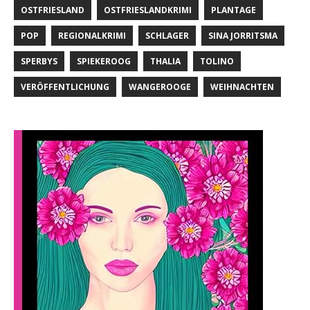
OSTFRIESLAND
OSTFRIESLANDKRIMI
PLANTAGE
POP
REGIONALKRIMI
SCHLAGER
SINA JORRITSMA
SPERBYS
SPIEKEROOG
THALIA
TOLINO
VERÖFFENTLICHUNG
WANGEROOGE
WEIHNACHTEN