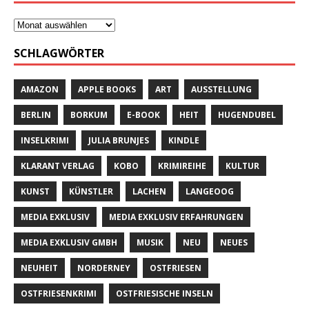
SCHLAGWÖRTER
AMAZON
APPLE BOOKS
ART
AUSSTELLUNG
BERLIN
BORKUM
E-BOOK
HEIT
HUGENDUBEL
INSELKRIMI
JULIA BRUNJES
KINDLE
KLARANT VERLAG
KOBO
KRIMIREIHE
KULTUR
KUNST
KÜNSTLER
LACHEN
LANGEOOG
MEDIA EXKLUSIV
MEDIA EXKLUSIV ERFAHRUNGEN
MEDIA EXKLUSIV GMBH
MUSIK
NEU
NEUES
NEUHEIT
NORDERNEY
OSTFRIESEN
OSTFRIESENKRIMI
OSTFRIESISCHE INSELN