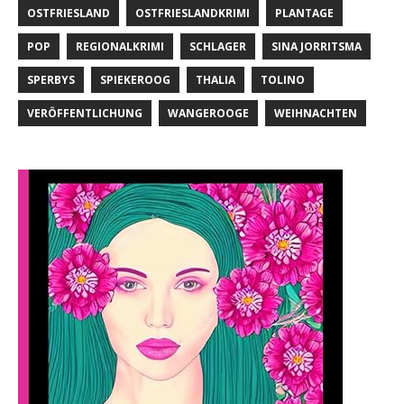
OSTFRIESLAND
OSTFRIESLANDKRIMI
PLANTAGE
POP
REGIONALKRIMI
SCHLAGER
SINA JORRITSMA
SPERBYS
SPIEKEROOG
THALIA
TOLINO
VERÖFFENTLICHUNG
WANGEROOGE
WEIHNACHTEN