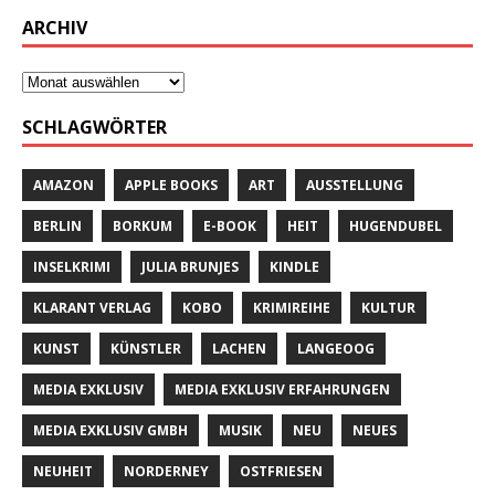
ARCHIV
SCHLAGWÖRTER
AMAZON
APPLE BOOKS
ART
AUSSTELLUNG
BERLIN
BORKUM
E-BOOK
HEIT
HUGENDUBEL
INSELKRIMI
JULIA BRUNJES
KINDLE
KLARANT VERLAG
KOBO
KRIMIREIHE
KULTUR
KUNST
KÜNSTLER
LACHEN
LANGEOOG
MEDIA EXKLUSIV
MEDIA EXKLUSIV ERFAHRUNGEN
MEDIA EXKLUSIV GMBH
MUSIK
NEU
NEUES
NEUHEIT
NORDERNEY
OSTFRIESEN