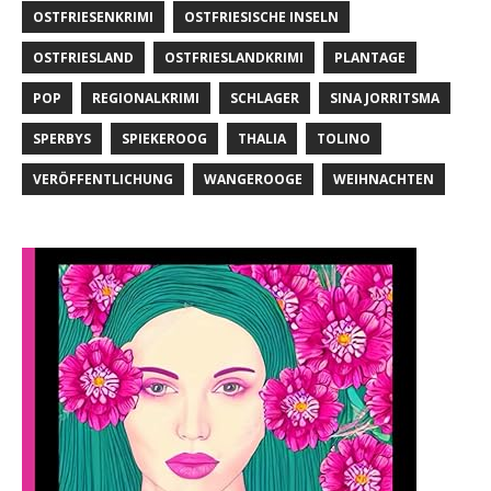
OSTFRIESENKRIMI
OSTFRIESISCHE INSELN
OSTFRIESLAND
OSTFRIESLANDKRIMI
PLANTAGE
POP
REGIONALKRIMI
SCHLAGER
SINA JORRITSMA
SPERBYS
SPIEKEROOG
THALIA
TOLINO
VERÖFFENTLICHUNG
WANGEROOGE
WEIHNACHTEN