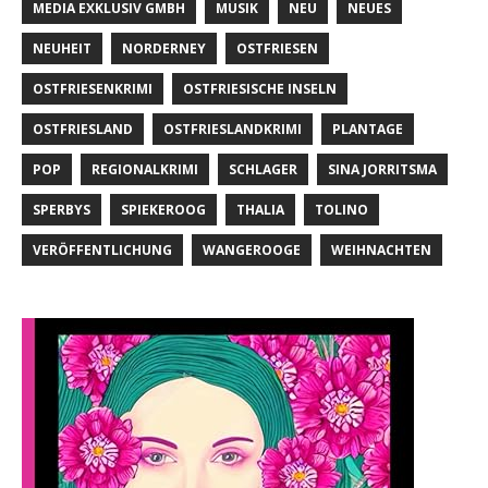
MEDIA EXKLUSIV GMBH
MUSIK
NEU
NEUES
NEUHEIT
NORDERNEY
OSTFRIESEN
OSTFRIESENKRIMI
OSTFRIESISCHE INSELN
OSTFRIESLAND
OSTFRIESLANDKRIMI
PLANTAGE
POP
REGIONALKRIMI
SCHLAGER
SINA JORRITSMA
SPERBYS
SPIEKEROOG
THALIA
TOLINO
VERÖFFENTLICHUNG
WANGEROOGE
WEIHNACHTEN