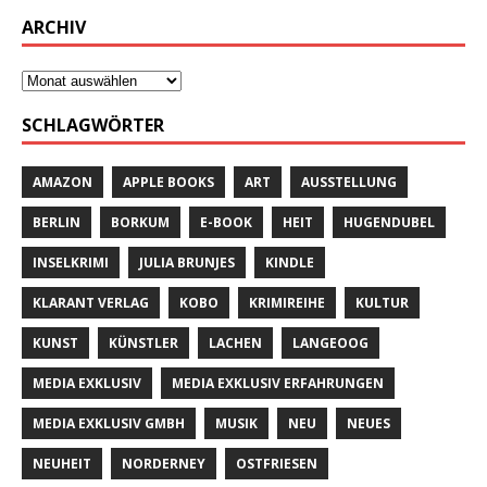
ARCHIV
SCHLAGWÖRTER
AMAZON
APPLE BOOKS
ART
AUSSTELLUNG
BERLIN
BORKUM
E-BOOK
HEIT
HUGENDUBEL
INSELKRIMI
JULIA BRUNJES
KINDLE
KLARANT VERLAG
KOBO
KRIMIREIHE
KULTUR
KUNST
KÜNSTLER
LACHEN
LANGEOOG
MEDIA EXKLUSIV
MEDIA EXKLUSIV ERFAHRUNGEN
MEDIA EXKLUSIV GMBH
MUSIK
NEU
NEUES
NEUHEIT
NORDERNEY
OSTFRIESEN