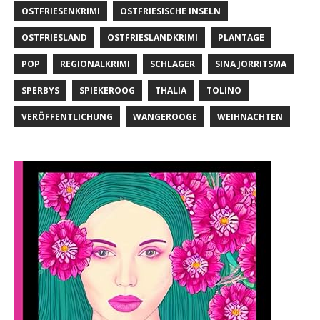
OSTFRIESENKRIMI
OSTFRIESISCHE INSELN
OSTFRIESLAND
OSTFRIESLANDKRIMI
PLANTAGE
POP
REGIONALKRIMI
SCHLAGER
SINA JORRITSMA
SPERBYS
SPIEKEROOG
THALIA
TOLINO
VERÖFFENTLICHUNG
WANGEROOGE
WEIHNACHTEN