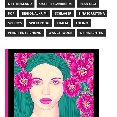
OSTFRIESLAND
OSTFRIESLANDKRIMI
PLANTAGE
POP
REGIONALKRIMI
SCHLAGER
SINA JORRITSMA
SPERBYS
SPIEKEROOG
THALIA
TOLINO
VERÖFFENTLICHUNG
WANGEROOGE
WEIHNACHTEN