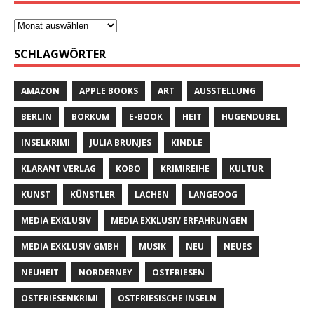
SCHLAGWÖRTER
AMAZON
APPLE BOOKS
ART
AUSSTELLUNG
BERLIN
BORKUM
E-BOOK
HEIT
HUGENDUBEL
INSELKRIMI
JULIA BRUNJES
KINDLE
KLARANT VERLAG
KOBO
KRIMIREIHE
KULTUR
KUNST
KÜNSTLER
LACHEN
LANGEOOG
MEDIA EXKLUSIV
MEDIA EXKLUSIV ERFAHRUNGEN
MEDIA EXKLUSIV GMBH
MUSIK
NEU
NEUES
NEUHEIT
NORDERNEY
OSTFRIESEN
OSTFRIESENKRIMI
OSTFRIESISCHE INSELN