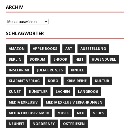
ARCHIV
SCHLAGWÖRTER
AMAZON
APPLE BOOKS
ART
AUSSTELLUNG
BERLIN
BORKUM
E-BOOK
HEIT
HUGENDUBEL
INSELKRIMI
JULIA BRUNJES
KINDLE
KLARANT VERLAG
KOBO
KRIMIREIHE
KULTUR
KUNST
KÜNSTLER
LACHEN
LANGEOOG
MEDIA EXKLUSIV
MEDIA EXKLUSIV ERFAHRUNGEN
MEDIA EXKLUSIV GMBH
MUSIK
NEU
NEUES
NEUHEIT
NORDERNEY
OSTFRIESEN