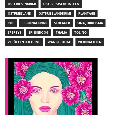
OSTFRIESENKRIMI
OSTFRIESISCHE INSELN
OSTFRIESLAND
OSTFRIESLANDKRIMI
PLANTAGE
POP
REGIONALKRIMI
SCHLAGER
SINA JORRITSMA
SPERBYS
SPIEKEROOG
THALIA
TOLINO
VERÖFFENTLICHUNG
WANGEROOGE
WEIHNACHTEN