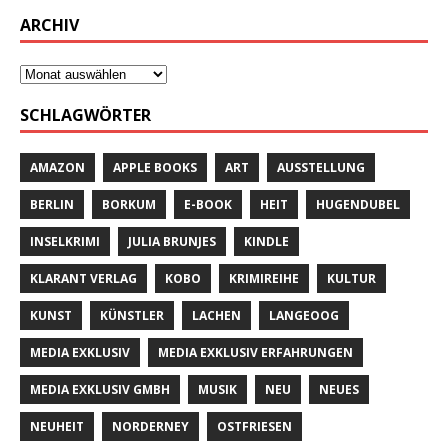
ARCHIV
SCHLAGWÖRTER
AMAZON
APPLE BOOKS
ART
AUSSTELLUNG
BERLIN
BORKUM
E-BOOK
HEIT
HUGENDUBEL
INSELKRIMI
JULIA BRUNJES
KINDLE
KLARANT VERLAG
KOBO
KRIMIREIHE
KULTUR
KUNST
KÜNSTLER
LACHEN
LANGEOOG
MEDIA EXKLUSIV
MEDIA EXKLUSIV ERFAHRUNGEN
MEDIA EXKLUSIV GMBH
MUSIK
NEU
NEUES
NEUHEIT
NORDERNEY
OSTFRIESEN