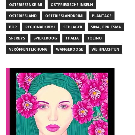
OSTFRIESENKRIMI
OSTFRIESISCHE INSELN
OSTFRIESLAND
OSTFRIESLANDKRIMI
PLANTAGE
POP
REGIONALKRIMI
SCHLAGER
SINA JORRITSMA
SPERBYS
SPIEKEROOG
THALIA
TOLINO
VERÖFFENTLICHUNG
WANGEROOGE
WEIHNACHTEN