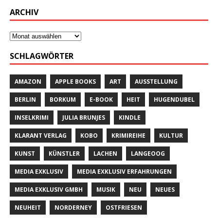
ARCHIV
SCHLAGWÖRTER
AMAZON
APPLE BOOKS
ART
AUSSTELLUNG
BERLIN
BORKUM
E-BOOK
HEIT
HUGENDUBEL
INSELKRIMI
JULIA BRUNJES
KINDLE
KLARANT VERLAG
KOBO
KRIMIREIHE
KULTUR
KUNST
KÜNSTLER
LACHEN
LANGEOOG
MEDIA EXKLUSIV
MEDIA EXKLUSIV ERFAHRUNGEN
MEDIA EXKLUSIV GMBH
MUSIK
NEU
NEUES
NEUHEIT
NORDERNEY
OSTFRIESEN