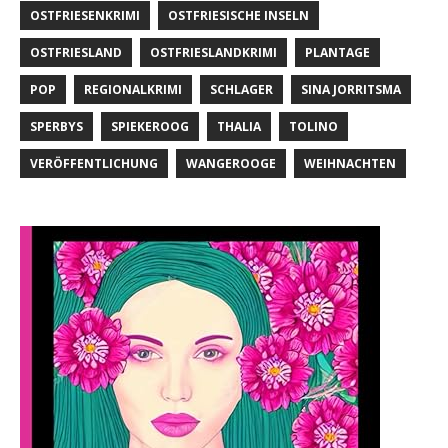
OSTFRIESENKRIMI
OSTFRIESISCHE INSELN
OSTFRIESLAND
OSTFRIESLANDKRIMI
PLANTAGE
POP
REGIONALKRIMI
SCHLAGER
SINA JORRITSMA
SPERBYS
SPIEKEROOG
THALIA
TOLINO
VERÖFFENTLICHUNG
WANGEROOGE
WEIHNACHTEN