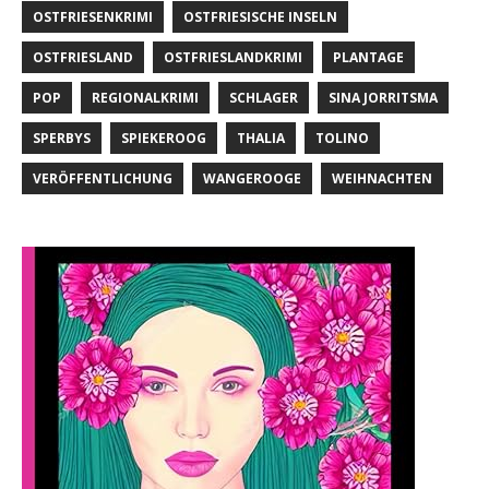
OSTFRIESENKRIMI
OSTFRIESISCHE INSELN
OSTFRIESLAND
OSTFRIESLANDKRIMI
PLANTAGE
POP
REGIONALKRIMI
SCHLAGER
SINA JORRITSMA
SPERBYS
SPIEKEROOG
THALIA
TOLINO
VERÖFFENTLICHUNG
WANGEROOGE
WEIHNACHTEN