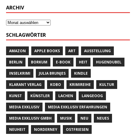
ARCHIV
SCHLAGWÖRTER
AMAZON
APPLE BOOKS
ART
AUSSTELLUNG
BERLIN
BORKUM
E-BOOK
HEIT
HUGENDUBEL
INSELKRIMI
JULIA BRUNJES
KINDLE
KLARANT VERLAG
KOBO
KRIMIREIHE
KULTUR
KUNST
KÜNSTLER
LACHEN
LANGEOOG
MEDIA EXKLUSIV
MEDIA EXKLUSIV ERFAHRUNGEN
MEDIA EXKLUSIV GMBH
MUSIK
NEU
NEUES
NEUHEIT
NORDERNEY
OSTFRIESEN