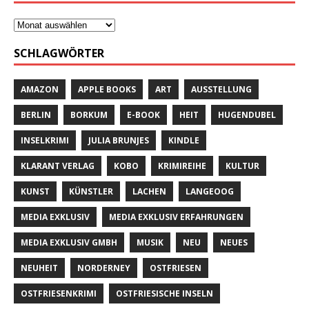
SCHLAGWÖRTER
AMAZON
APPLE BOOKS
ART
AUSSTELLUNG
BERLIN
BORKUM
E-BOOK
HEIT
HUGENDUBEL
INSELKRIMI
JULIA BRUNJES
KINDLE
KLARANT VERLAG
KOBO
KRIMIREIHE
KULTUR
KUNST
KÜNSTLER
LACHEN
LANGEOOG
MEDIA EXKLUSIV
MEDIA EXKLUSIV ERFAHRUNGEN
MEDIA EXKLUSIV GMBH
MUSIK
NEU
NEUES
NEUHEIT
NORDERNEY
OSTFRIESEN
OSTFRIESENKRIMI
OSTFRIESISCHE INSELN