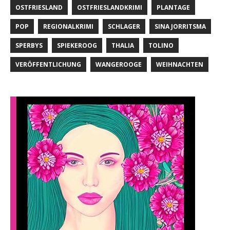
OSTFRIESLAND
OSTFRIESLANDKRIMI
PLANTAGE
POP
REGIONALKRIMI
SCHLAGER
SINA JORRITSMA
SPERBYS
SPIEKEROOG
THALIA
TOLINO
VERÖFFENTLICHUNG
WANGEROOGE
WEIHNACHTEN