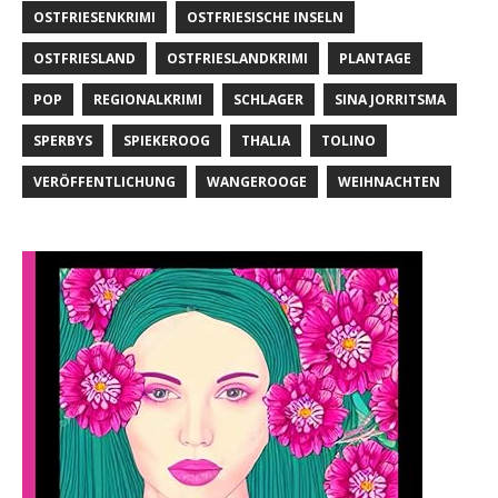
OSTFRIESENKRIMI
OSTFRIESISCHE INSELN
OSTFRIESLAND
OSTFRIESLANDKRIMI
PLANTAGE
POP
REGIONALKRIMI
SCHLAGER
SINA JORRITSMA
SPERBYS
SPIEKEROOG
THALIA
TOLINO
VERÖFFENTLICHUNG
WANGEROOGE
WEIHNACHTEN