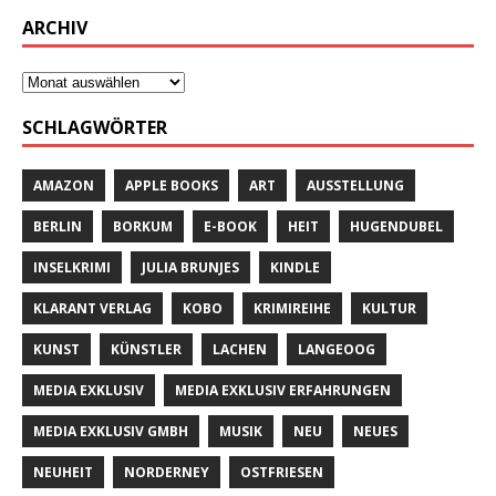
ARCHIV
SCHLAGWÖRTER
AMAZON
APPLE BOOKS
ART
AUSSTELLUNG
BERLIN
BORKUM
E-BOOK
HEIT
HUGENDUBEL
INSELKRIMI
JULIA BRUNJES
KINDLE
KLARANT VERLAG
KOBO
KRIMIREIHE
KULTUR
KUNST
KÜNSTLER
LACHEN
LANGEOOG
MEDIA EXKLUSIV
MEDIA EXKLUSIV ERFAHRUNGEN
MEDIA EXKLUSIV GMBH
MUSIK
NEU
NEUES
NEUHEIT
NORDERNEY
OSTFRIESEN