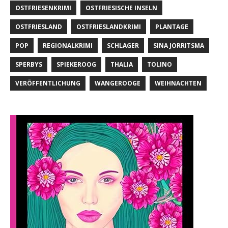
OSTFRIESENKRIMI
OSTFRIESISCHE INSELN
OSTFRIESLAND
OSTFRIESLANDKRIMI
PLANTAGE
POP
REGIONALKRIMI
SCHLAGER
SINA JORRITSMA
SPERBYS
SPIEKEROOG
THALIA
TOLINO
VERÖFFENTLICHUNG
WANGEROOGE
WEIHNACHTEN