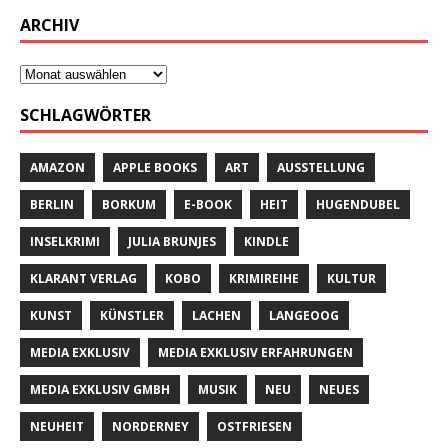
ARCHIV
SCHLAGWÖRTER
AMAZON
APPLE BOOKS
ART
AUSSTELLUNG
BERLIN
BORKUM
E-BOOK
HEIT
HUGENDUBEL
INSELKRIMI
JULIA BRUNJES
KINDLE
KLARANT VERLAG
KOBO
KRIMIREIHE
KULTUR
KUNST
KÜNSTLER
LACHEN
LANGEOOG
MEDIA EXKLUSIV
MEDIA EXKLUSIV ERFAHRUNGEN
MEDIA EXKLUSIV GMBH
MUSIK
NEU
NEUES
NEUHEIT
NORDERNEY
OSTFRIESEN