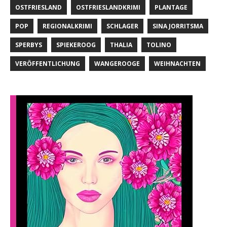
OSTFRIESLAND
OSTFRIESLANDKRIMI
PLANTAGE
POP
REGIONALKRIMI
SCHLAGER
SINA JORRITSMA
SPERBYS
SPIEKEROOG
THALIA
TOLINO
VERÖFFENTLICHUNG
WANGEROOGE
WEIHNACHTEN