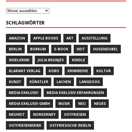
SCHLAGWÖRTER
AMAZON
APPLE BOOKS
ART
AUSSTELLUNG
BERLIN
BORKUM
E-BOOK
HEIT
HUGENDUBEL
INSELKRIMI
JULIA BRUNJES
KINDLE
KLARANT VERLAG
KOBO
KRIMIREIHE
KULTUR
KUNST
KÜNSTLER
LACHEN
LANGEOOG
MEDIA EXKLUSIV
MEDIA EXKLUSIV ERFAHRUNGEN
MEDIA EXKLUSIV GMBH
MUSIK
NEU
NEUES
NEUHEIT
NORDERNEY
OSTFRIESEN
OSTFRIESENKRIMI
OSTFRIESISCHE INSELN