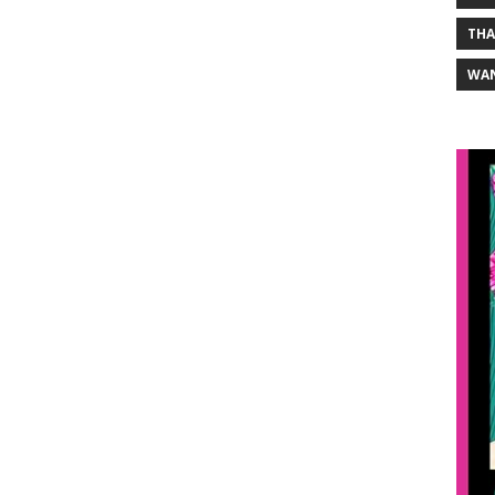
THA
WA