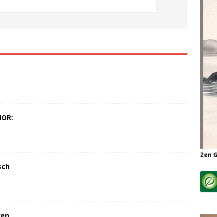
MOR:
Zen 
sch
ren