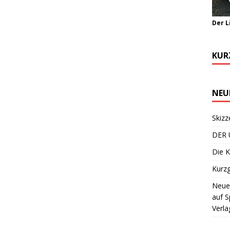
Der L
KUR
NEU
Skizz
DER 
Die K
Kurzg
Neuer
auf S
Verla