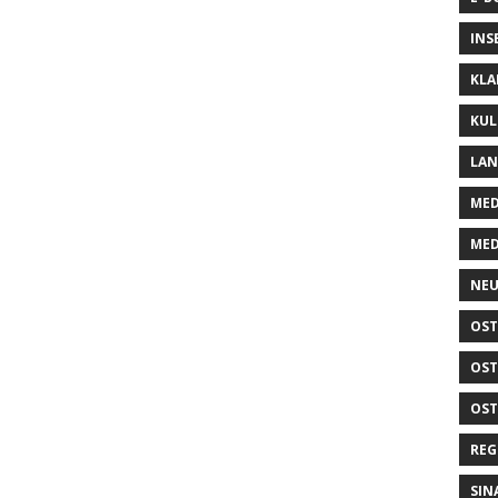
INS
KLA
KUL
LA
MED
MED
NEU
OST
OST
OST
REG
SIN