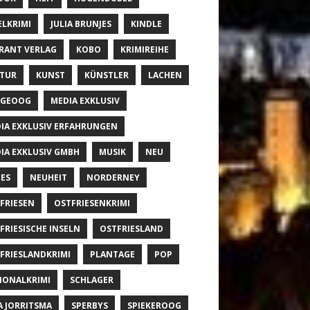
ELKRIMI
JULIA BRUNJES
KINDLE
RANT VERLAG
KOBO
KRIMIREIHE
TUR
KUNST
KÜNSTLER
LACHEN
NGEOOG
MEDIA EXKLUSIV
IA EXKLUSIV ERFAHRUNGEN
IA EXKLUSIV GMBH
MUSIK
NEU
ES
NEUHEIT
NORDERNEY
FRIESEN
OSTFRIESENKRIMI
FRIESISCHE INSELN
OSTFRIESLAND
FRIESLANDKRIMI
PLANTAGE
POP
IONALKRIMI
SCHLAGER
A JORRITSMA
SPERBYS
SPIEKEROOG