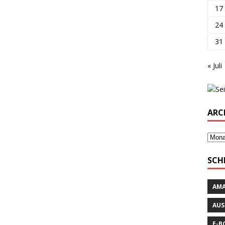
17
24
31
« Juli
ARC
SCH
AM
AUS
E-B