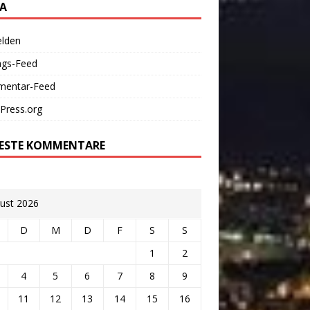
A
lden
ags-Feed
entar-Feed
Press.org
ESTE KOMMENTARE
ust 2026
D
M
D
F
S
S
1
2
4
5
6
7
8
9
11
12
13
14
15
16