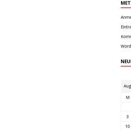
MET
Anme
Eintr
Komm
Word
NEU
Aug
M
3
10