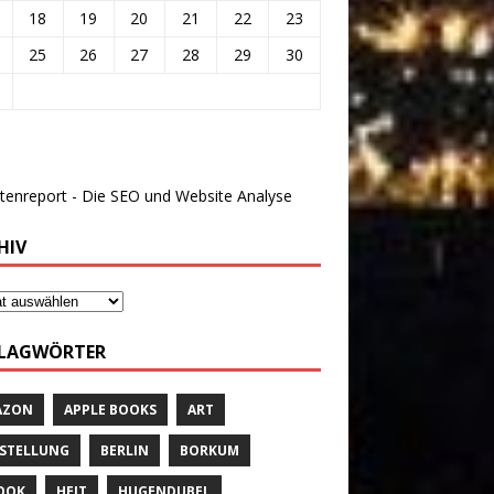
18
19
20
21
22
23
25
26
27
28
29
30
HIV
LAGWÖRTER
AZON
APPLE BOOKS
ART
STELLUNG
BERLIN
BORKUM
OOK
HEIT
HUGENDUBEL