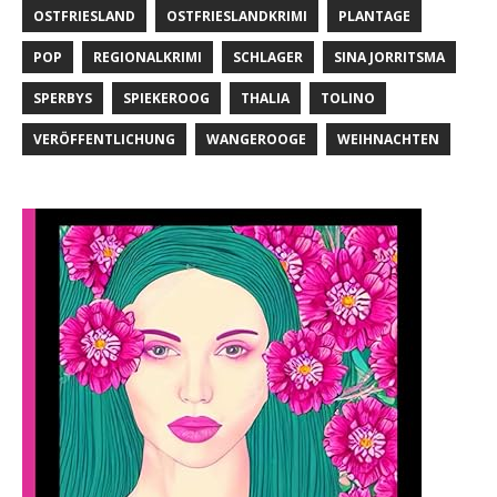
OSTFRIESLAND
OSTFRIESLANDKRIMI
PLANTAGE
POP
REGIONALKRIMI
SCHLAGER
SINA JORRITSMA
SPERBYS
SPIEKEROOG
THALIA
TOLINO
VERÖFFENTLICHUNG
WANGEROOGE
WEIHNACHTEN