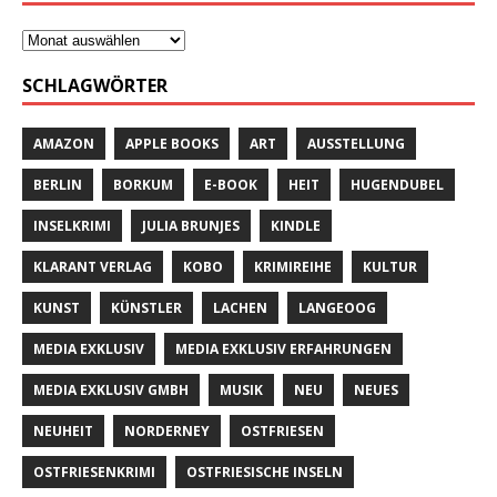
SCHLAGWÖRTER
AMAZON
APPLE BOOKS
ART
AUSSTELLUNG
BERLIN
BORKUM
E-BOOK
HEIT
HUGENDUBEL
INSELKRIMI
JULIA BRUNJES
KINDLE
KLARANT VERLAG
KOBO
KRIMIREIHE
KULTUR
KUNST
KÜNSTLER
LACHEN
LANGEOOG
MEDIA EXKLUSIV
MEDIA EXKLUSIV ERFAHRUNGEN
MEDIA EXKLUSIV GMBH
MUSIK
NEU
NEUES
NEUHEIT
NORDERNEY
OSTFRIESEN
OSTFRIESENKRIMI
OSTFRIESISCHE INSELN