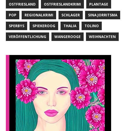
OSTFRIESLAND
OSTFRIESLANDKRIMI
PLANTAGE
POP
REGIONALKRIMI
SCHLAGER
SINA JORRITSMA
SPERBYS
SPIEKEROOG
THALIA
TOLINO
VERÖFFENTLICHUNG
WANGEROOGE
WEIHNACHTEN