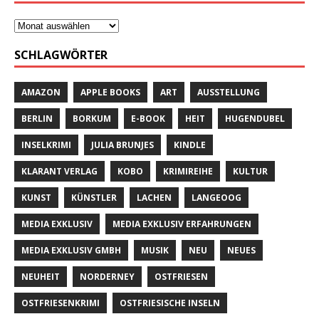
SCHLAGWÖRTER
AMAZON
APPLE BOOKS
ART
AUSSTELLUNG
BERLIN
BORKUM
E-BOOK
HEIT
HUGENDUBEL
INSELKRIMI
JULIA BRUNJES
KINDLE
KLARANT VERLAG
KOBO
KRIMIREIHE
KULTUR
KUNST
KÜNSTLER
LACHEN
LANGEOOG
MEDIA EXKLUSIV
MEDIA EXKLUSIV ERFAHRUNGEN
MEDIA EXKLUSIV GMBH
MUSIK
NEU
NEUES
NEUHEIT
NORDERNEY
OSTFRIESEN
OSTFRIESENKRIMI
OSTFRIESISCHE INSELN