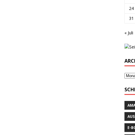
24
31
« Juli
ARC
SCH
AM
AUS
E-B