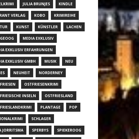
ELKRIMI
JULIA BRUNJES
KINDLE
RANT VERLAG
KOBO
KRIMIREIHE
TUR
KUNST
KÜNSTLER
LACHEN
NGEOOG
MEDIA EXKLUSIV
IA EXKLUSIV ERFAHRUNGEN
IA EXKLUSIV GMBH
MUSIK
NEU
ES
NEUHEIT
NORDERNEY
FRIESEN
OSTFRIESENKRIMI
FRIESISCHE INSELN
OSTFRIESLAND
FRIESLANDKRIMI
PLANTAGE
POP
IONALKRIMI
SCHLAGER
A JORRITSMA
SPERBYS
SPIEKEROOG