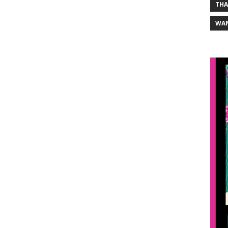
THA
WA