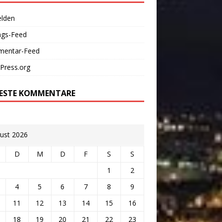
lden
ags-Feed
entar-Feed
Press.org
ESTE KOMMENTARE
ust 2026
D
M
D
F
S
S
1
2
4
5
6
7
8
9
11
12
13
14
15
16
18
19
20
21
22
23