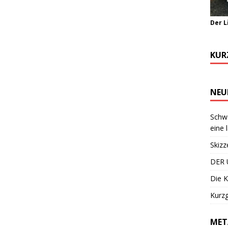
Der L
KUR
NEU
Schwa
eine 
Skizz
DER 
Die K
Kurzg
MET