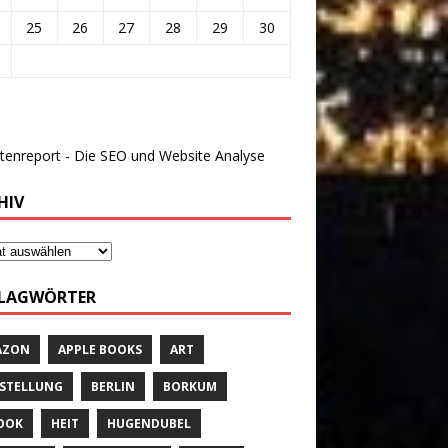
25
26
27
28
29
30
HIV
LAGWÖRTER
AZON
APPLE BOOKS
ART
STELLUNG
BERLIN
BORKUM
OOK
HEIT
HUGENDUBEL