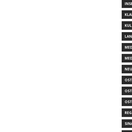
INS
KLA
KUL
LA
MED
MED
NEU
OST
OST
OST
REG
SIN