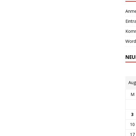
Anme
Eintr
Komm
Word
NEU
Aug
M
3
10
17