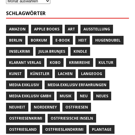
SCHLAGWÖRTER
AMAZON
APPLE BOOKS
ART
AUSSTELLUNG
BERLIN
BORKUM
E-BOOK
HEIT
HUGENDUBEL
INSELKRIMI
JULIA BRUNJES
KINDLE
KLARANT VERLAG
KOBO
KRIMIREIHE
KULTUR
KUNST
KÜNSTLER
LACHEN
LANGEOOG
MEDIA EXKLUSIV
MEDIA EXKLUSIV ERFAHRUNGEN
MEDIA EXKLUSIV GMBH
MUSIK
NEU
NEUES
NEUHEIT
NORDERNEY
OSTFRIESEN
OSTFRIESENKRIMI
OSTFRIESISCHE INSELN
OSTFRIESLAND
OSTFRIESLANDKRIMI
PLANTAGE