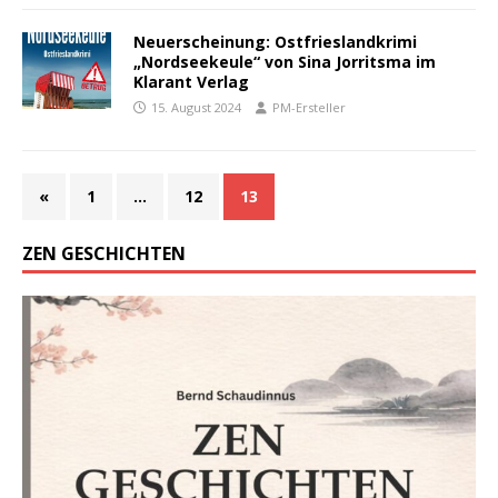
Neuerscheinung: Ostfrieslandkrimi
„Nordseekeule“ von Sina Jorritsma im
Klarant Verlag
15. August 2024
PM-Ersteller
«
1
…
12
13
ZEN GESCHICHTEN