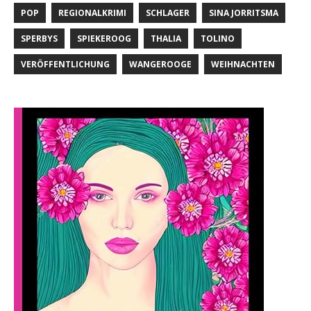
POP
REGIONALKRIMI
SCHLAGER
SINA JORRITSMA
SPERBYS
SPIEKEROOG
THALIA
TOLINO
VERÖFFENTLICHUNG
WANGEROOGE
WEIHNACHTEN