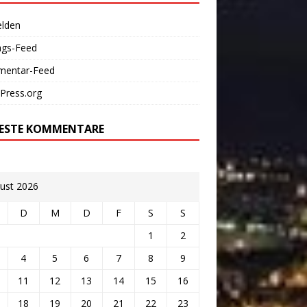
lden
ags-Feed
entar-Feed
Press.org
ESTE KOMMENTARE
ust 2026
D
M
D
F
S
S
1
2
4
5
6
7
8
9
11
12
13
14
15
16
18
19
20
21
22
23