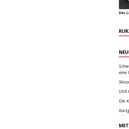
Der L
KUR
NEU
Schwa
eine 
Skizz
DER 
Die K
Kurzg
MET