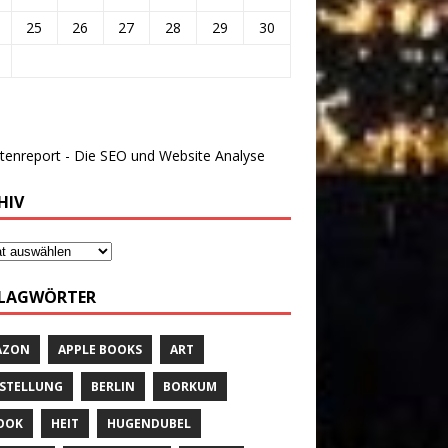
25
26
27
28
29
30
HIV
LAGWÖRTER
AZON
APPLE BOOKS
ART
STELLUNG
BERLIN
BORKUM
OOK
HEIT
HUGENDUBEL