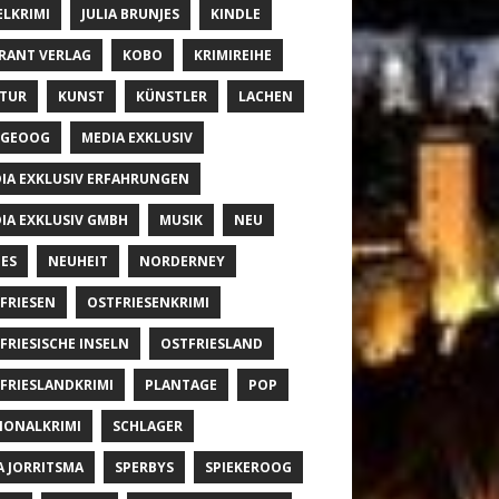
ELKRIMI
JULIA BRUNJES
KINDLE
RANT VERLAG
KOBO
KRIMIREIHE
TUR
KUNST
KÜNSTLER
LACHEN
NGEOOG
MEDIA EXKLUSIV
IA EXKLUSIV ERFAHRUNGEN
IA EXKLUSIV GMBH
MUSIK
NEU
ES
NEUHEIT
NORDERNEY
FRIESEN
OSTFRIESENKRIMI
FRIESISCHE INSELN
OSTFRIESLAND
FRIESLANDKRIMI
PLANTAGE
POP
IONALKRIMI
SCHLAGER
A JORRITSMA
SPERBYS
SPIEKEROOG