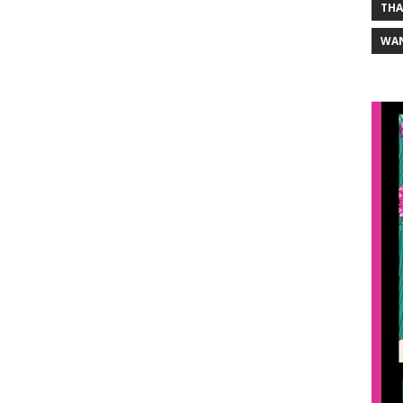
THA
WA