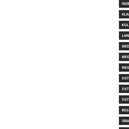
INS
KLA
KUL
LA
MED
MED
NEU
OST
OST
OST
REG
SIN