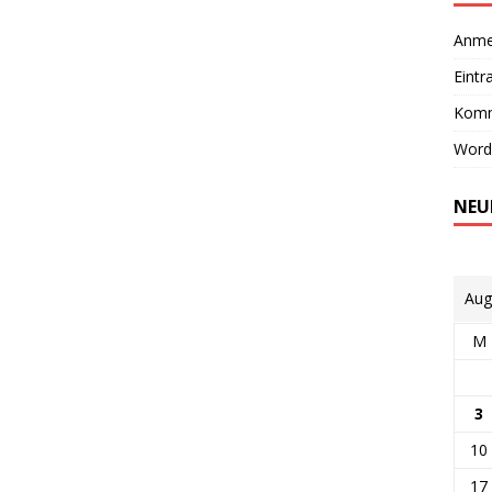
Anme
Eintr
Komm
Word
NEU
Aug
M
3
10
17