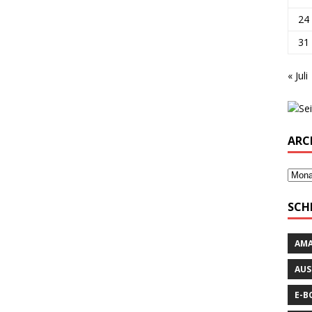
24
31
« Juli
ARC
SCH
AM
AUS
E-B