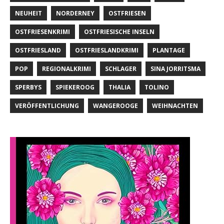
NEUHEIT
NORDERNEY
OSTFRIESEN
OSTFRIESENKRIMI
OSTFRIESISCHE INSELN
OSTFRIESLAND
OSTFRIESLANDKRIMI
PLANTAGE
POP
REGIONALKRIMI
SCHLAGER
SINA JORRITSMA
SPERBYS
SPIEKEROOG
THALIA
TOLINO
VERÖFFENTLICHUNG
WANGEROOGE
WEIHNACHTEN