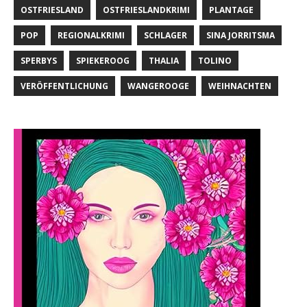
OSTFRIESLAND
OSTFRIESLANDKRIMI
PLANTAGE
POP
REGIONALKRIMI
SCHLAGER
SINA JORRITSMA
SPERBYS
SPIEKEROOG
THALIA
TOLINO
VERÖFFENTLICHUNG
WANGEROOGE
WEIHNACHTEN