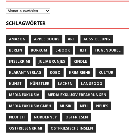
SCHLAGWÖRTER
AMAZON
APPLE BOOKS
ART
AUSSTELLUNG
BERLIN
BORKUM
E-BOOK
HEIT
HUGENDUBEL
INSELKRIMI
JULIA BRUNJES
KINDLE
KLARANT VERLAG
KOBO
KRIMIREIHE
KULTUR
KUNST
KÜNSTLER
LACHEN
LANGEOOG
MEDIA EXKLUSIV
MEDIA EXKLUSIV ERFAHRUNGEN
MEDIA EXKLUSIV GMBH
MUSIK
NEU
NEUES
NEUHEIT
NORDERNEY
OSTFRIESEN
OSTFRIESENKRIMI
OSTFRIESISCHE INSELN