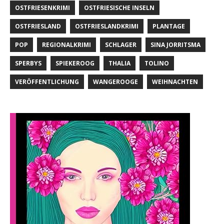
OSTFRIESENKRIMI
OSTFRIESISCHE INSELN
OSTFRIESLAND
OSTFRIESLANDKRIMI
PLANTAGE
POP
REGIONALKRIMI
SCHLAGER
SINA JORRITSMA
SPERBYS
SPIEKEROOG
THALIA
TOLINO
VERÖFFENTLICHUNG
WANGEROOGE
WEIHNACHTEN