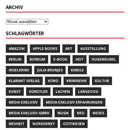
ARCHIV
SCHLAGWÖRTER
AMAZON
APPLE BOOKS
ART
AUSSTELLUNG
BERLIN
BORKUM
E-BOOK
HEIT
HUGENDUBEL
INSELKRIMI
JULIA BRUNJES
KINDLE
KLARANT VERLAG
KOBO
KRIMIREIHE
KULTUR
KUNST
KÜNSTLER
LACHEN
LANGEOOG
MEDIA EXKLUSIV
MEDIA EXKLUSIV ERFAHRUNGEN
MEDIA EXKLUSIV GMBH
MUSIK
NEU
NEUES
NEUHEIT
NORDERNEY
OSTFRIESEN