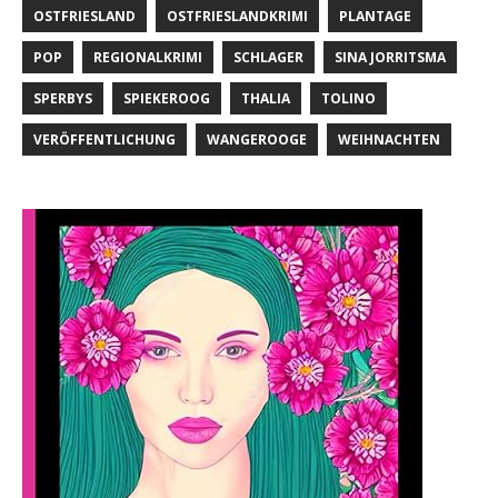
OSTFRIESLAND
OSTFRIESLANDKRIMI
PLANTAGE
POP
REGIONALKRIMI
SCHLAGER
SINA JORRITSMA
SPERBYS
SPIEKEROOG
THALIA
TOLINO
VERÖFFENTLICHUNG
WANGEROOGE
WEIHNACHTEN