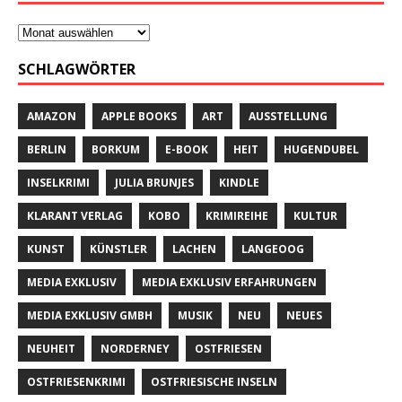
SCHLAGWÖRTER
AMAZON
APPLE BOOKS
ART
AUSSTELLUNG
BERLIN
BORKUM
E-BOOK
HEIT
HUGENDUBEL
INSELKRIMI
JULIA BRUNJES
KINDLE
KLARANT VERLAG
KOBO
KRIMIREIHE
KULTUR
KUNST
KÜNSTLER
LACHEN
LANGEOOG
MEDIA EXKLUSIV
MEDIA EXKLUSIV ERFAHRUNGEN
MEDIA EXKLUSIV GMBH
MUSIK
NEU
NEUES
NEUHEIT
NORDERNEY
OSTFRIESEN
OSTFRIESENKRIMI
OSTFRIESISCHE INSELN