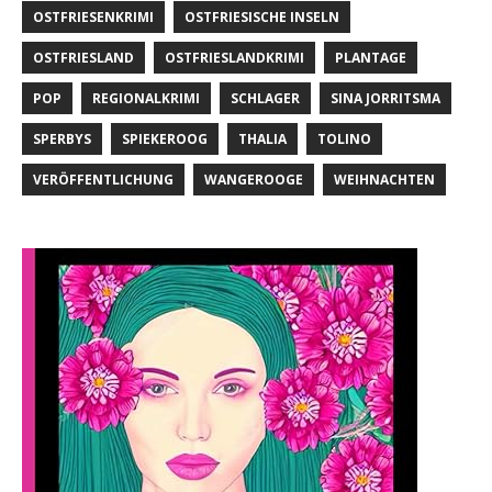
OSTFRIESENKRIMI
OSTFRIESISCHE INSELN
OSTFRIESLAND
OSTFRIESLANDKRIMI
PLANTAGE
POP
REGIONALKRIMI
SCHLAGER
SINA JORRITSMA
SPERBYS
SPIEKEROOG
THALIA
TOLINO
VERÖFFENTLICHUNG
WANGEROOGE
WEIHNACHTEN