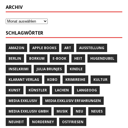
ARCHIV
SCHLAGWÖRTER
AMAZON
APPLE BOOKS
ART
AUSSTELLUNG
BERLIN
BORKUM
E-BOOK
HEIT
HUGENDUBEL
INSELKRIMI
JULIA BRUNJES
KINDLE
KLARANT VERLAG
KOBO
KRIMIREIHE
KULTUR
KUNST
KÜNSTLER
LACHEN
LANGEOOG
MEDIA EXKLUSIV
MEDIA EXKLUSIV ERFAHRUNGEN
MEDIA EXKLUSIV GMBH
MUSIK
NEU
NEUES
NEUHEIT
NORDERNEY
OSTFRIESEN