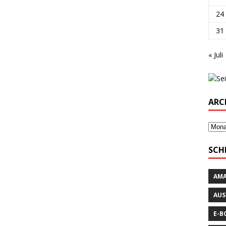
24
31
« Juli
ARC
SCH
AM
AUS
E-B