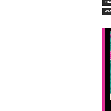
THA
WA