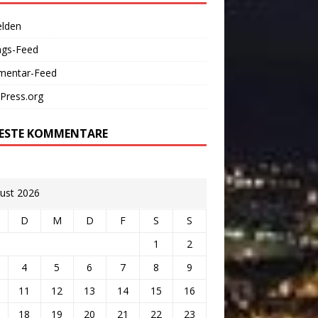
lden
ags-Feed
entar-Feed
Press.org
ESTE KOMMENTARE
ust 2026
D
M
D
F
S
S
1
2
4
5
6
7
8
9
11
12
13
14
15
16
18
19
20
21
22
23