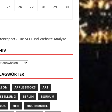
25
26
27
28
29
30
HIV
LAGWÖRTER
AZON
APPLE BOOKS
ART
STELLUNG
BERLIN
BORKUM
OOK
HEIT
HUGENDUBEL