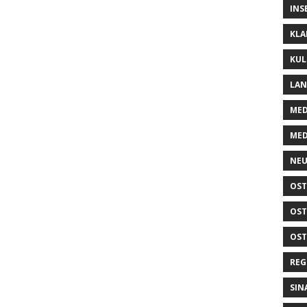
INS
KLA
KUL
LA
MED
MED
NEU
OST
OST
OST
REG
SIN