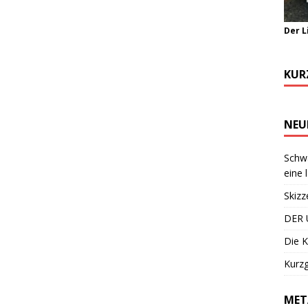
Der L
KUR
NEU
Schwa
eine 
Skizz
DER 
Die K
Kurzg
MET