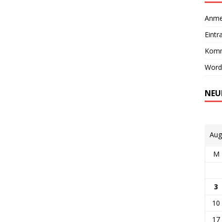
Anme
Eintr
Komm
Word
NEU
Aug
M
3
10
17