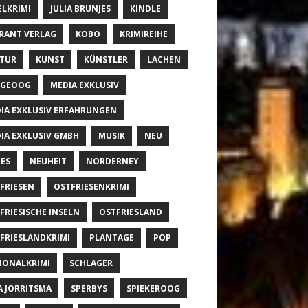
ELKRIMI
JULIA BRUNJES
KINDLE
RANT VERLAG
KOBO
KRIMIREIHE
TUR
KUNST
KÜNSTLER
LACHEN
NGEOOG
MEDIA EXKLUSIV
IA EXKLUSIV ERFAHRUNGEN
IA EXKLUSIV GMBH
MUSIK
NEU
ES
NEUHEIT
NORDERNEY
FRIESEN
OSTFRIESENKRIMI
FRIESISCHE INSELN
OSTFRIESLAND
FRIESLANDKRIMI
PLANTAGE
POP
IONALKRIMI
SCHLAGER
A JORRITSMA
SPERBYS
SPIEKEROOG