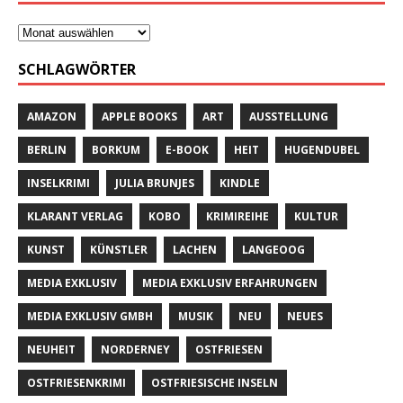
SCHLAGWÖRTER
AMAZON
APPLE BOOKS
ART
AUSSTELLUNG
BERLIN
BORKUM
E-BOOK
HEIT
HUGENDUBEL
INSELKRIMI
JULIA BRUNJES
KINDLE
KLARANT VERLAG
KOBO
KRIMIREIHE
KULTUR
KUNST
KÜNSTLER
LACHEN
LANGEOOG
MEDIA EXKLUSIV
MEDIA EXKLUSIV ERFAHRUNGEN
MEDIA EXKLUSIV GMBH
MUSIK
NEU
NEUES
NEUHEIT
NORDERNEY
OSTFRIESEN
OSTFRIESENKRIMI
OSTFRIESISCHE INSELN