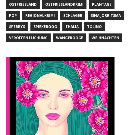
OSTFRIESLAND
OSTFRIESLANDKRIMI
PLANTAGE
POP
REGIONALKRIMI
SCHLAGER
SINA JORRITSMA
SPERBYS
SPIEKEROOG
THALIA
TOLINO
VERÖFFENTLICHUNG
WANGEROOGE
WEIHNACHTEN