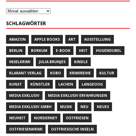
SCHLAGWÖRTER
AMAZON
APPLE BOOKS
ART
AUSSTELLUNG
BERLIN
BORKUM
E-BOOK
HEIT
HUGENDUBEL
INSELKRIMI
JULIA BRUNJES
KINDLE
KLARANT VERLAG
KOBO
KRIMIREIHE
KULTUR
KUNST
KÜNSTLER
LACHEN
LANGEOOG
MEDIA EXKLUSIV
MEDIA EXKLUSIV ERFAHRUNGEN
MEDIA EXKLUSIV GMBH
MUSIK
NEU
NEUES
NEUHEIT
NORDERNEY
OSTFRIESEN
OSTFRIESENKRIMI
OSTFRIESISCHE INSELN