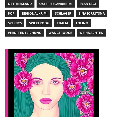
OSTFRIESLAND
OSTFRIESLANDKRIMI
PLANTAGE
POP
REGIONALKRIMI
SCHLAGER
SINA JORRITSMA
SPERBYS
SPIEKEROOG
THALIA
TOLINO
VERÖFFENTLICHUNG
WANGEROOGE
WEIHNACHTEN