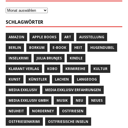
SCHLAGWÖRTER
AMAZON
APPLE BOOKS
ART
AUSSTELLUNG
BERLIN
BORKUM
E-BOOK
HEIT
HUGENDUBEL
INSELKRIMI
JULIA BRUNJES
KINDLE
KLARANT VERLAG
KOBO
KRIMIREIHE
KULTUR
KUNST
KÜNSTLER
LACHEN
LANGEOOG
MEDIA EXKLUSIV
MEDIA EXKLUSIV ERFAHRUNGEN
MEDIA EXKLUSIV GMBH
MUSIK
NEU
NEUES
NEUHEIT
NORDERNEY
OSTFRIESEN
OSTFRIESENKRIMI
OSTFRIESISCHE INSELN