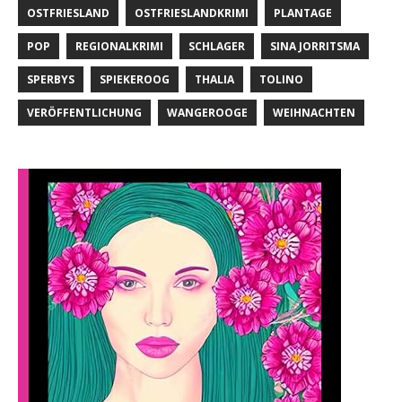
OSTFRIESLAND
OSTFRIESLANDKRIMI
PLANTAGE
POP
REGIONALKRIMI
SCHLAGER
SINA JORRITSMA
SPERBYS
SPIEKEROOG
THALIA
TOLINO
VERÖFFENTLICHUNG
WANGEROOGE
WEIHNACHTEN