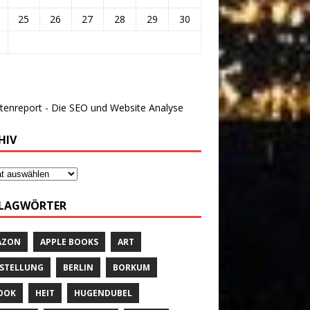
25
26
27
28
29
30
HIV
LAGWÖRTER
AZON
APPLE BOOKS
ART
STELLUNG
BERLIN
BORKUM
OOK
HEIT
HUGENDUBEL