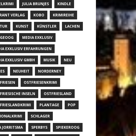
ELKRIMI
JULIA BRUNJES
KINDLE
RANT VERLAG
KOBO
KRIMIREIHE
TUR
KUNST
KÜNSTLER
LACHEN
NGEOOG
MEDIA EXKLUSIV
IA EXKLUSIV ERFAHRUNGEN
IA EXKLUSIV GMBH
MUSIK
NEU
ES
NEUHEIT
NORDERNEY
FRIESEN
OSTFRIESENKRIMI
FRIESISCHE INSELN
OSTFRIESLAND
FRIESLANDKRIMI
PLANTAGE
POP
IONALKRIMI
SCHLAGER
A JORRITSMA
SPERBYS
SPIEKEROOG