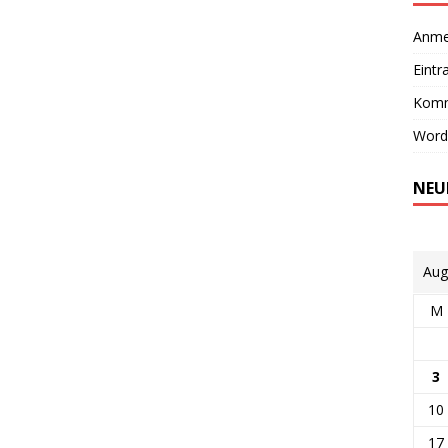
Anme
Eintr
Komm
Word
NEU
Aug
M
3
10
17