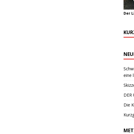
Der L
KUR
NEU
Schwa
eine 
Skizz
DER 
Die K
Kurzg
MET