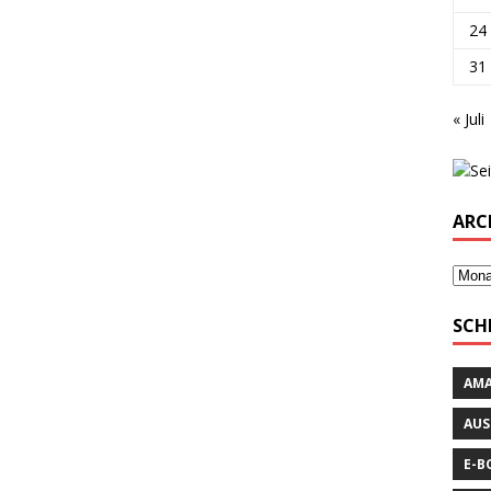
24
31
« Juli
ARC
SCH
AM
AUS
E-B