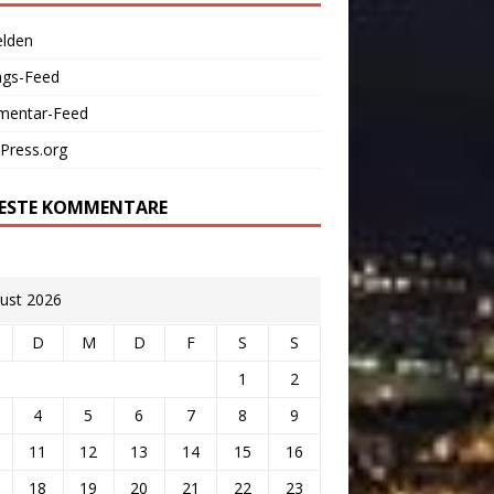
lden
ags-Feed
entar-Feed
Press.org
ESTE KOMMENTARE
ust 2026
D
M
D
F
S
S
1
2
4
5
6
7
8
9
11
12
13
14
15
16
18
19
20
21
22
23