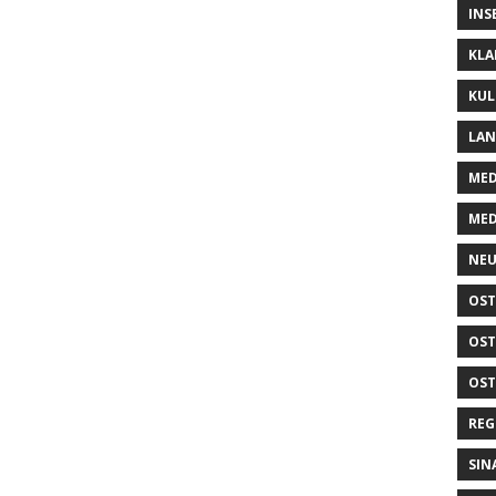
INS
KLA
KUL
LA
MED
MED
NEU
OST
OST
OST
REG
SIN