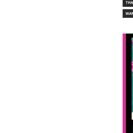
THA
WA