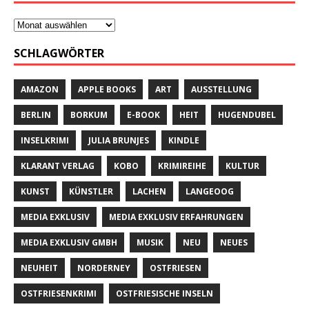
SCHLAGWÖRTER
AMAZON
APPLE BOOKS
ART
AUSSTELLUNG
BERLIN
BORKUM
E-BOOK
HEIT
HUGENDUBEL
INSELKRIMI
JULIA BRUNJES
KINDLE
KLARANT VERLAG
KOBO
KRIMIREIHE
KULTUR
KUNST
KÜNSTLER
LACHEN
LANGEOOG
MEDIA EXKLUSIV
MEDIA EXKLUSIV ERFAHRUNGEN
MEDIA EXKLUSIV GMBH
MUSIK
NEU
NEUES
NEUHEIT
NORDERNEY
OSTFRIESEN
OSTFRIESENKRIMI
OSTFRIESISCHE INSELN