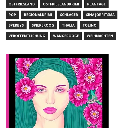
OSTFRIESLAND
OSTFRIESLANDKRIMI
PLANTAGE
POP
REGIONALKRIMI
SCHLAGER
SINA JORRITSMA
SPERBYS
SPIEKEROOG
THALIA
TOLINO
VERÖFFENTLICHUNG
WANGEROOGE
WEIHNACHTEN