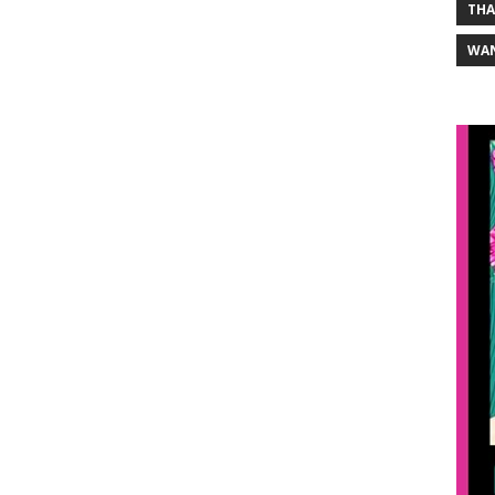
THA
WA