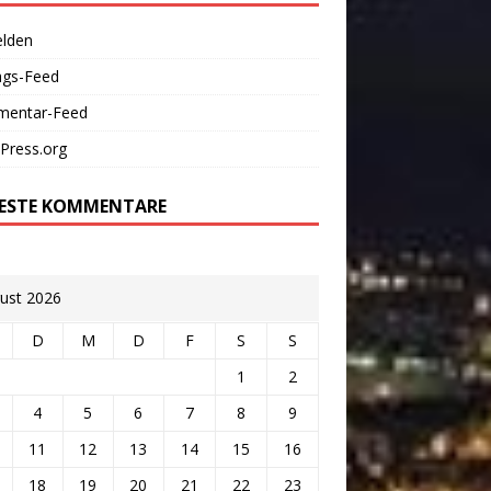
lden
ags-Feed
entar-Feed
Press.org
ESTE KOMMENTARE
ust 2026
D
M
D
F
S
S
1
2
4
5
6
7
8
9
11
12
13
14
15
16
18
19
20
21
22
23