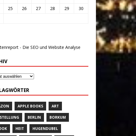
25
26
27
28
29
30
HIV
LAGWÖRTER
AZON
APPLE BOOKS
ART
STELLUNG
BERLIN
BORKUM
OOK
HEIT
HUGENDUBEL