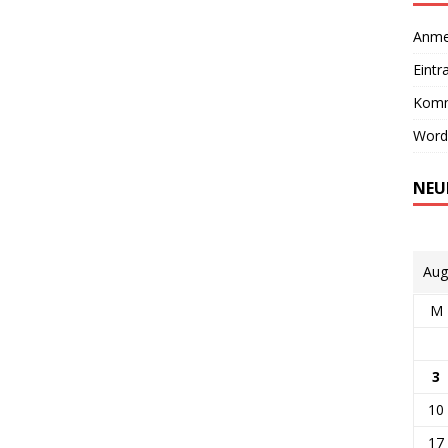
Anme
Eintr
Komm
Word
NEU
Aug
M
3
10
17