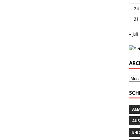
24
31
« Juli
ARC
SCH
AM
AUS
E-B