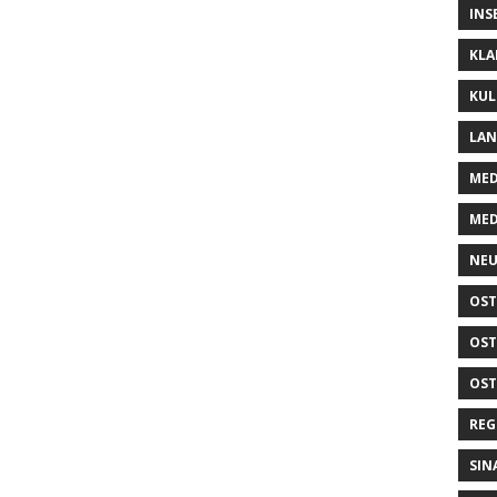
INS
KLA
KUL
LA
MED
MED
NEU
OST
OST
OST
REG
SIN