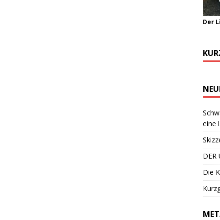
Der L
KUR
NEU
Schwa
eine 
Skizz
DER 
Die K
Kurzg
MET