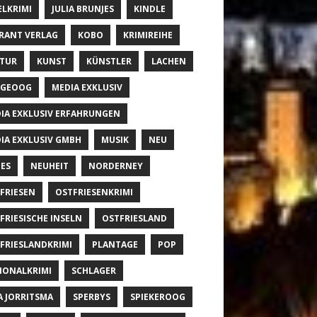
ELKRIMI
JULIA BRUNJES
KINDLE
RANT VERLAG
KOBO
KRIMIREIHE
TUR
KUNST
KÜNSTLER
LACHEN
NGEOOG
MEDIA EXKLUSIV
IA EXKLUSIV ERFAHRUNGEN
IA EXKLUSIV GMBH
MUSIK
NEU
ES
NEUHEIT
NORDERNEY
FRIESEN
OSTFRIESENKRIMI
FRIESISCHE INSELN
OSTFRIESLAND
FRIESLANDKRIMI
PLANTAGE
POP
IONALKRIMI
SCHLAGER
A JORRITSMA
SPERBYS
SPIEKEROOG