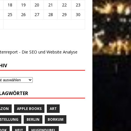
18
19
20
21
22
23
25
26
27
28
29
30
HIV
LAGWÖRTER
AZON
APPLE BOOKS
ART
STELLUNG
BERLIN
BORKUM
OOK
HEIT
HUGENDUBEL