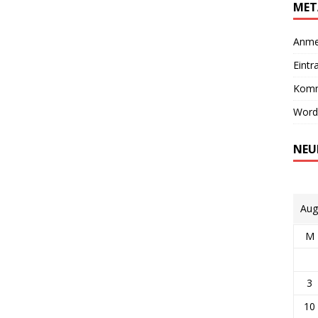
MET
Anme
Eintr
Komm
Word
NEU
Aug
M
3
10