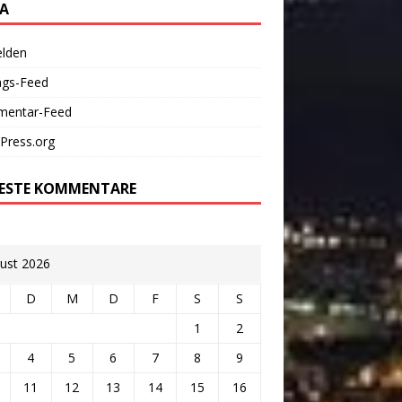
A
lden
ags-Feed
entar-Feed
Press.org
ESTE KOMMENTARE
ust 2026
D
M
D
F
S
S
1
2
4
5
6
7
8
9
11
12
13
14
15
16