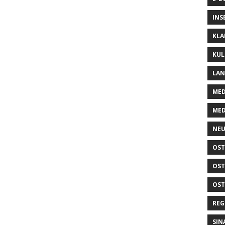
INS
KLA
KUL
LA
MED
MED
NEU
OST
OST
OST
REG
SIN