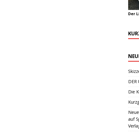
Der L
KUR
NEU
Skizz
DER 
Die K
Kurzg
Neuer
auf S
Verla