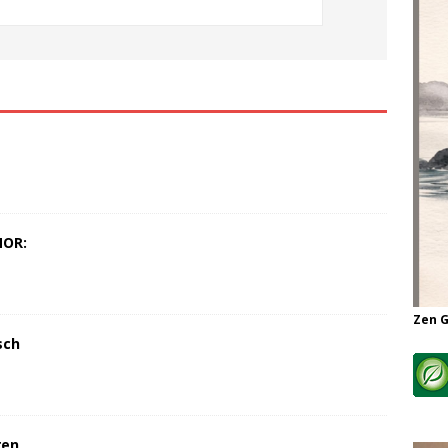
MOR:
Zen 
sch
ren