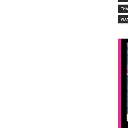
THA
WA