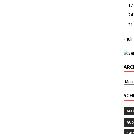
17
24
31
« Juli
ARC
SCH
AM
AUS
E-B