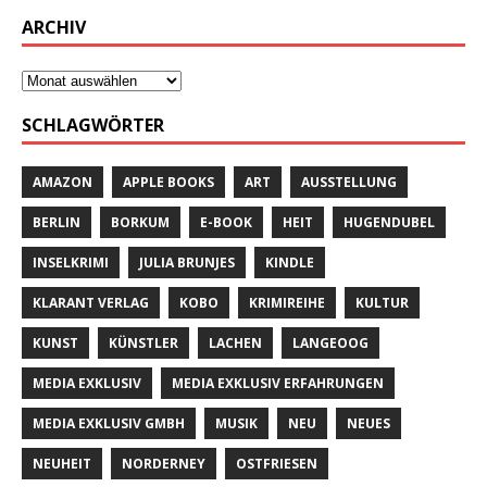
ARCHIV
SCHLAGWÖRTER
AMAZON
APPLE BOOKS
ART
AUSSTELLUNG
BERLIN
BORKUM
E-BOOK
HEIT
HUGENDUBEL
INSELKRIMI
JULIA BRUNJES
KINDLE
KLARANT VERLAG
KOBO
KRIMIREIHE
KULTUR
KUNST
KÜNSTLER
LACHEN
LANGEOOG
MEDIA EXKLUSIV
MEDIA EXKLUSIV ERFAHRUNGEN
MEDIA EXKLUSIV GMBH
MUSIK
NEU
NEUES
NEUHEIT
NORDERNEY
OSTFRIESEN