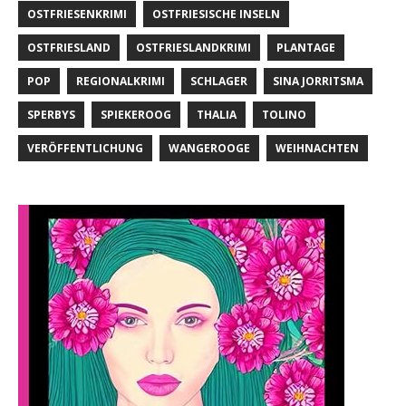
OSTFRIESENKRIMI
OSTFRIESISCHE INSELN
OSTFRIESLAND
OSTFRIESLANDKRIMI
PLANTAGE
POP
REGIONALKRIMI
SCHLAGER
SINA JORRITSMA
SPERBYS
SPIEKEROOG
THALIA
TOLINO
VERÖFFENTLICHUNG
WANGEROOGE
WEIHNACHTEN