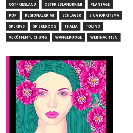
OSTFRIESLAND
OSTFRIESLANDKRIMI
PLANTAGE
POP
REGIONALKRIMI
SCHLAGER
SINA JORRITSMA
SPERBYS
SPIEKEROOG
THALIA
TOLINO
VERÖFFENTLICHUNG
WANGEROOGE
WEIHNACHTEN