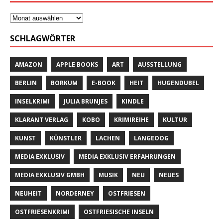
SCHLAGWÖRTER
AMAZON
APPLE BOOKS
ART
AUSSTELLUNG
BERLIN
BORKUM
E-BOOK
HEIT
HUGENDUBEL
INSELKRIMI
JULIA BRUNJES
KINDLE
KLARANT VERLAG
KOBO
KRIMIREIHE
KULTUR
KUNST
KÜNSTLER
LACHEN
LANGEOOG
MEDIA EXKLUSIV
MEDIA EXKLUSIV ERFAHRUNGEN
MEDIA EXKLUSIV GMBH
MUSIK
NEU
NEUES
NEUHEIT
NORDERNEY
OSTFRIESEN
OSTFRIESENKRIMI
OSTFRIESISCHE INSELN