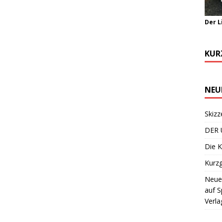
Der L
KUR
NEU
Skizz
DER 
Die K
Kurzg
Neuer
auf S
Verla