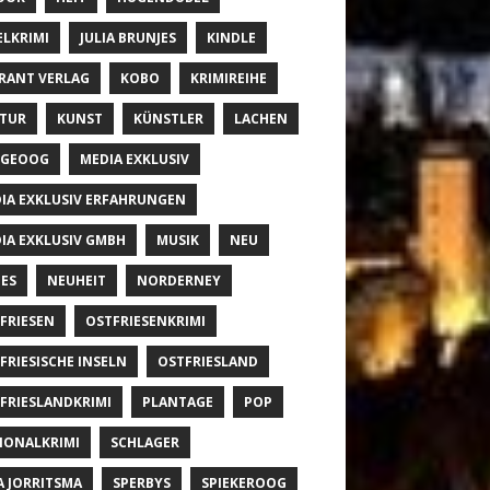
ELKRIMI
JULIA BRUNJES
KINDLE
RANT VERLAG
KOBO
KRIMIREIHE
TUR
KUNST
KÜNSTLER
LACHEN
NGEOOG
MEDIA EXKLUSIV
IA EXKLUSIV ERFAHRUNGEN
IA EXKLUSIV GMBH
MUSIK
NEU
ES
NEUHEIT
NORDERNEY
FRIESEN
OSTFRIESENKRIMI
FRIESISCHE INSELN
OSTFRIESLAND
FRIESLANDKRIMI
PLANTAGE
POP
IONALKRIMI
SCHLAGER
A JORRITSMA
SPERBYS
SPIEKEROOG