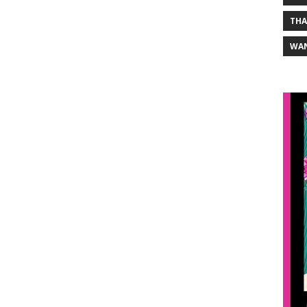
THA
WA