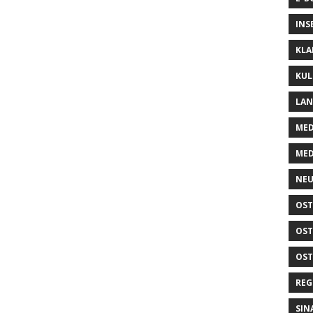
INS
KLA
KUL
LA
MED
MED
NEU
OST
OST
OST
REG
SIN