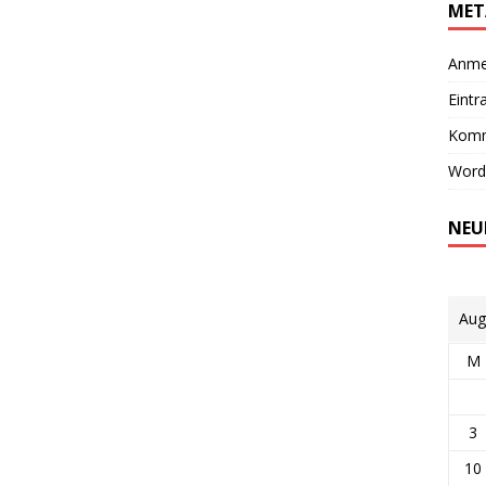
MET
Anme
Eintr
Komm
Word
NEU
Aug
M
3
10