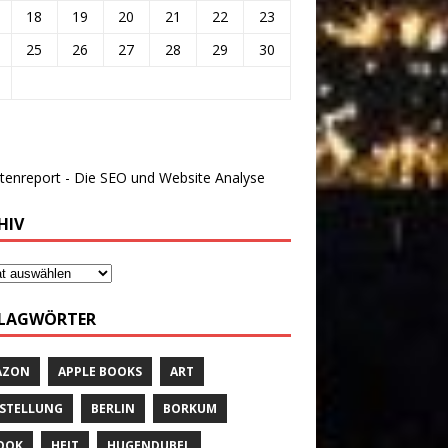
18
19
20
21
22
23
25
26
27
28
29
30
HIV
LAGWÖRTER
AZON
APPLE BOOKS
ART
STELLUNG
BERLIN
BORKUM
OOK
HEIT
HUGENDUBEL