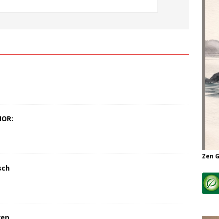
MOR:
Zen 
sch
ren