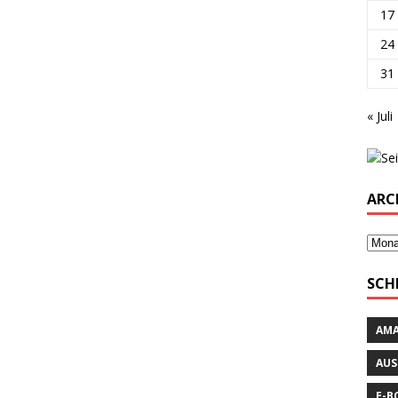
17
24
31
« Juli
ARC
SCH
AM
AUS
E-B