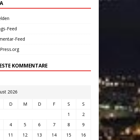
A
lden
ags-Feed
entar-Feed
Press.org
ESTE KOMMENTARE
ust 2026
D
M
D
F
S
S
1
2
4
5
6
7
8
9
11
12
13
14
15
16