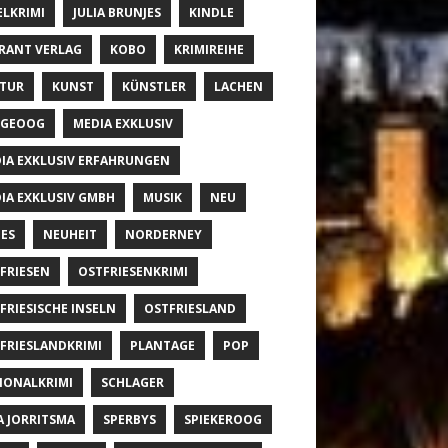
ELKRIMI
JULIA BRUNJES
KINDLE
RANT VERLAG
KOBO
KRIMIREIHE
TUR
KUNST
KÜNSTLER
LACHEN
NGEOOG
MEDIA EXKLUSIV
IA EXKLUSIV ERFAHRUNGEN
IA EXKLUSIV GMBH
MUSIK
NEU
ES
NEUHEIT
NORDERNEY
FRIESEN
OSTFRIESENKRIMI
FRIESISCHE INSELN
OSTFRIESLAND
FRIESLANDKRIMI
PLANTAGE
POP
IONALKRIMI
SCHLAGER
A JORRITSMA
SPERBYS
SPIEKEROOG