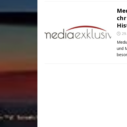
Med
chr
His
29
Media
und M
beson