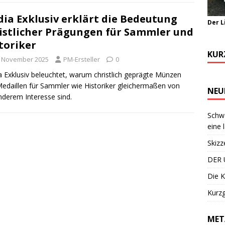
ia Exklusiv erklärt die Bedeutung
Der L
istlicher Prägungen für Sammler und
toriker
KUR
. November 2025
PM-Ersteller
0
 Exklusiv beleuchtet, warum christlich geprägte Münzen
edaillen für Sammler wie Historiker gleichermaßen von
NEU
derem Interesse sind.
Schwa
eine 
Skizz
DER 
Die K
Kurzg
MET