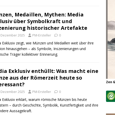
zen, Medaillen, Mythen: Media
lusiv über Symbolkraft und
zenierung historischer Artefakte
. Dezember 2025
PM-Ersteller
0
 Exklusiv zeigt, wie Münzen und Medaillen weit über ihre
ion hinausgehen – als Symbole, Inszenierungen und
rische Träger kollektiver Erinnerung.
ia Exklusiv enthüllt: Was macht eine
ze aus der Römerzeit heute so
Zen 
eressant?
. Dezember 2025
PM-Ersteller
0
 Exklusiv erklärt, warum römische Münzen bis heute
stern – durch Geschichte, Symbolik, Kunstfertigkeit und ihre
dere Aussagekraft.