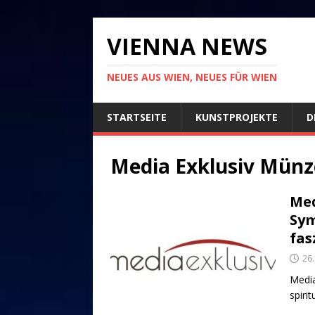
VIENNA NEWS
NEUES AUS WIEN, NEUES FÜR WIEN
STARTSEITE
KUNSTPROJEKTE
D
Media Exklusiv Mün
Med
Sym
fas
26
Media
spiri