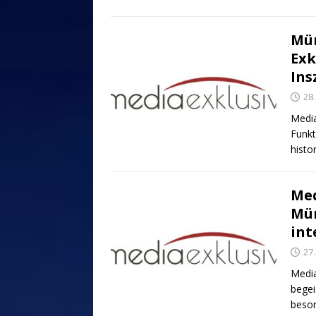
Mün
Exk
Ins
28
Media
Funkt
histo
Med
Mün
int
27
Media
begei
beson