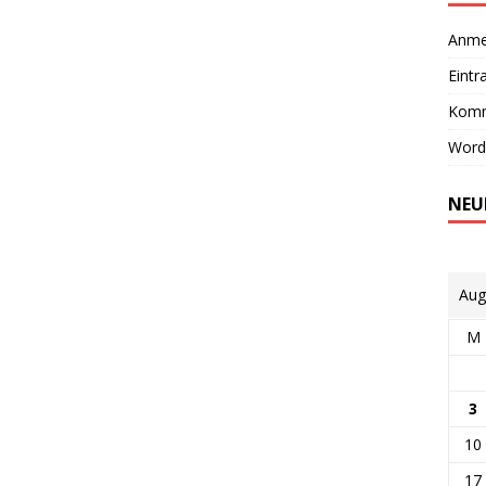
Anme
Eintr
Komm
Word
NEU
Aug
M
3
10
17