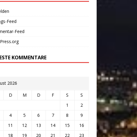
lden
ags-Feed
entar-Feed
Press.org
ESTE KOMMENTARE
ust 2026
D
M
D
F
S
S
1
2
4
5
6
7
8
9
11
12
13
14
15
16
18
19
20
21
22
23