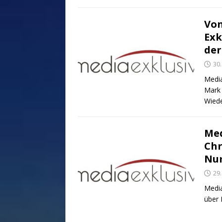
Von
Exk
der
30
Media
Mark 
Wiede
Med
Chr
Nu
29
Media
über 