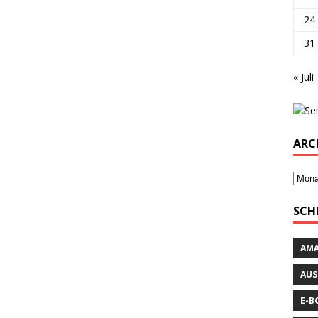
24
31
« Juli
ARC
SCH
AM
AUS
E-B