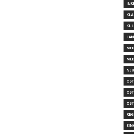
INS
KLA
KUL
LA
MED
MED
NEU
OST
OST
OST
REG
SIN