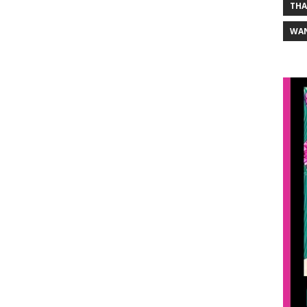
THA
WA