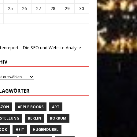
25
26
27
28
29
30
HIV
LAGWÖRTER
AZON
APPLE BOOKS
ART
STELLUNG
BERLIN
BORKUM
OOK
HEIT
HUGENDUBEL