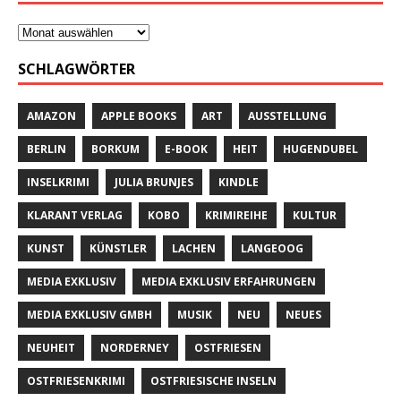
SCHLAGWÖRTER
AMAZON
APPLE BOOKS
ART
AUSSTELLUNG
BERLIN
BORKUM
E-BOOK
HEIT
HUGENDUBEL
INSELKRIMI
JULIA BRUNJES
KINDLE
KLARANT VERLAG
KOBO
KRIMIREIHE
KULTUR
KUNST
KÜNSTLER
LACHEN
LANGEOOG
MEDIA EXKLUSIV
MEDIA EXKLUSIV ERFAHRUNGEN
MEDIA EXKLUSIV GMBH
MUSIK
NEU
NEUES
NEUHEIT
NORDERNEY
OSTFRIESEN
OSTFRIESENKRIMI
OSTFRIESISCHE INSELN