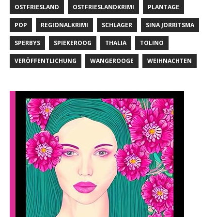
OSTFRIESLAND
OSTFRIESLANDKRIMI
PLANTAGE
POP
REGIONALKRIMI
SCHLAGER
SINA JORRITSMA
SPERBYS
SPIEKEROOG
THALIA
TOLINO
VERÖFFENTLICHUNG
WANGEROOGE
WEIHNACHTEN