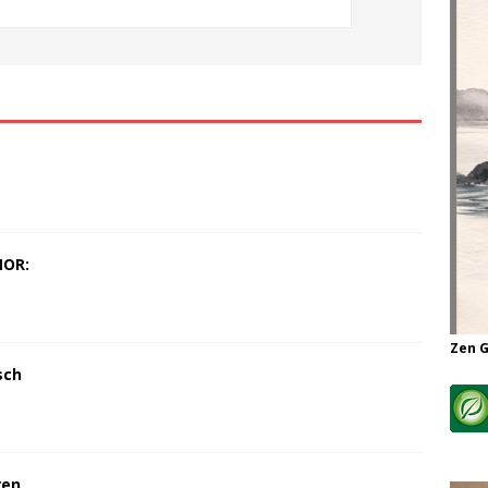
MOR:
Zen 
sch
ren