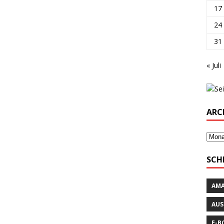
17
24
31
« Juli
ARC
SCH
AM
AUS
E-B