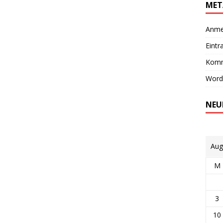
MET
Anme
Eintr
Komm
Word
NEU
Aug
M
3
10