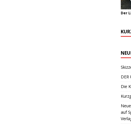
Der L
KUR
NEU
Skizz
DER 
Die K
Kurzg
Neuer
auf S
Verla