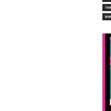
THA
WA