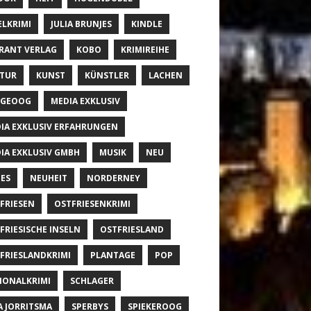
ELKRIMI
JULIA BRUNJES
KINDLE
RANT VERLAG
KOBO
KRIMIREIHE
TUR
KUNST
KÜNSTLER
LACHEN
NGEOOG
MEDIA EXKLUSIV
IA EXKLUSIV ERFAHRUNGEN
IA EXKLUSIV GMBH
MUSIK
NEU
ES
NEUHEIT
NORDERNEY
FRIESEN
OSTFRIESENKRIMI
FRIESISCHE INSELN
OSTFRIESLAND
FRIESLANDKRIMI
PLANTAGE
POP
IONALKRIMI
SCHLAGER
A JORRITSMA
SPERBYS
SPIEKEROOG