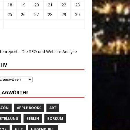
18
19
20
21
22
23
25
26
27
28
29
30
HIV
LAGWÖRTER
AZON
APPLE BOOKS
ART
STELLUNG
BERLIN
BORKUM
OOK
HEIT
HUGENDUBEL