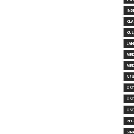
INS
KLA
KUL
LA
MED
MED
NEU
OST
OST
OST
REG
SIN