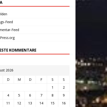
A
lden
ags-Feed
entar-Feed
Press.org
ESTE KOMMENTARE
ust 2026
D
M
D
F
S
S
1
2
4
5
6
7
8
9
11
12
13
14
15
16