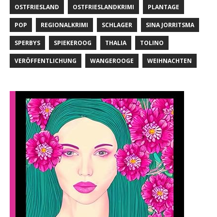
OSTFRIESLAND
OSTFRIESLANDKRIMI
PLANTAGE
POP
REGIONALKRIMI
SCHLAGER
SINA JORRITSMA
SPERBYS
SPIEKEROOG
THALIA
TOLINO
VERÖFFENTLICHUNG
WANGEROOGE
WEIHNACHTEN