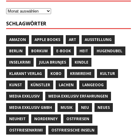
SCHLAGWÖRTER
AMAZON
APPLE BOOKS
ART
AUSSTELLUNG
BERLIN
BORKUM
E-BOOK
HEIT
HUGENDUBEL
INSELKRIMI
JULIA BRUNJES
KINDLE
KLARANT VERLAG
KOBO
KRIMIREIHE
KULTUR
KUNST
KÜNSTLER
LACHEN
LANGEOOG
MEDIA EXKLUSIV
MEDIA EXKLUSIV ERFAHRUNGEN
MEDIA EXKLUSIV GMBH
MUSIK
NEU
NEUES
NEUHEIT
NORDERNEY
OSTFRIESEN
OSTFRIESENKRIMI
OSTFRIESISCHE INSELN